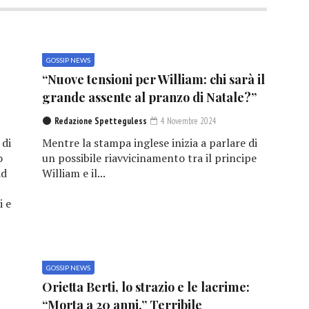
GOSSIP NEWS
“Nuove tensioni per William: chi sarà il
grande assente al pranzo di Natale?”
Redazione Spetteguless
4 Novembre 2024
 di
Mentre la stampa inglese inizia a parlare di
o
un possibile riavvicinamento tra il principe
ad
William e il...
i e
GOSSIP NEWS
e
Orietta Berti, lo strazio e le lacrime:
“Morta a 20 anni.” Terribile