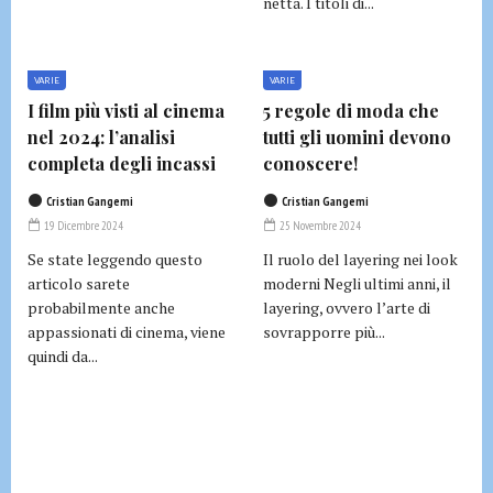
netta. I titoli di...
VARIE
VARIE
I film più visti al cinema
5 regole di moda che
nel 2024: l’analisi
tutti gli uomini devono
completa degli incassi
conoscere!
Cristian Gangemi
Cristian Gangemi
19 Dicembre 2024
25 Novembre 2024
Se state leggendo questo
Il ruolo del layering nei look
articolo sarete
moderni Negli ultimi anni, il
probabilmente anche
layering, ovvero l’arte di
appassionati di cinema, viene
sovrapporre più...
quindi da...