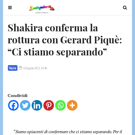
T
T
o
o
g
g
Shakira conferma la
g
g
rottura con Gerard Piquè:
l
l
e
e
“Ci stiamo separando”
n
n
a
a
v
v
Varie
4 Giugno 2022 14:46
i
i
g
g
a
a
t
t
Condividi
i
i
o
o
n
n
“Siamo spiacenti di confermare che ci stiamo separando. Per il