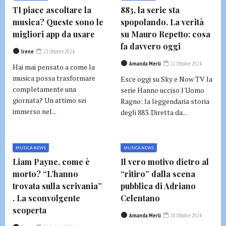
TI piace ascoltare la
883, la serie sta
musica? Queste sono le
spopolando. La verità
migliori app da usare
su Mauro Repetto: cosa
fa davvero oggi
Irene
23 Ottobre 2024
Amanda Merli
22 Ottobre 2024
Hai mai pensato a come la
musica possa trasformare
Esce oggi su Sky e Now TV la
completamente una
serie Hanno ucciso l'Uomo
giornata? Un attimo sei
Ragno: la leggendaria storia
immerso nel...
degli 883. Diretta da...
MUSICA NEWS
MUSICA NEWS
Liam Payne, come è
Il vero motivo dietro al
morto? “L’hanno
“ritiro” dalla scena
trovata sulla scrivania”
pubblica di Adriano
. La sconvolgente
Celentano
scoperta
Amanda Merli
10 Ottobre 2024