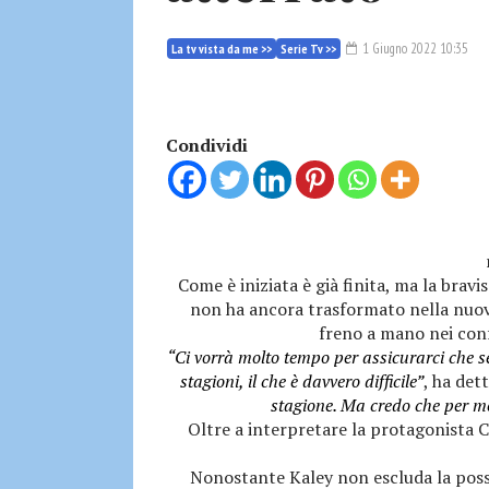
1 Giugno 2022 10:35
La tv vista da me >>
Serie Tv >>
Condividi
Come è iniziata è già finita, ma la brav
non ha ancora trasformato nella nuova 
freno a mano nei conf
“Ci vorrà molto tempo per assicurarci che s
stagioni, il che è davvero difficile”
, ha det
stagione. Ma credo che per me
Oltre a interpretare la protagonista 
Nonostante Kaley non escluda la possi