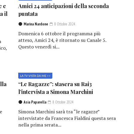
e e
Amici 24 anticipazioni della seconda
a il
puntata
Marina Nardone
8 Ottobre 2024
Domenica 6 ottobre il programma più
atteso, Amici 24, è ritornato su Canale 5.
n
Questo venerdì si...
ico,
LA TV VISTA DA ME >>
lla
“Le Ragazze”: stasera su Rai3
l’intervista a Simona Marchini
Asia Paparella
8 Ottobre 2024
e
Simona Marchini sarà tra “le ragazze”
,
intervistate da Francesca Fialdini questa sera
nella prima serata...