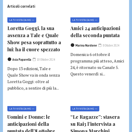
Articoli correlati
LA TV VISTA DA ME >>
LA TV VISTA DA ME >>
Loretta Goggi, la sua
Amici 24 anticipazioni
assenza a Tale e Quale
della seconda puntata
Show pesa soprattutto a
Marina Nardone
8 Ottobre 2024
lui: ha il cuore spezzato
Domenica 6 ottobre il
Asia Paparella
10 Ottobre 2024
programma più atteso, Amici
24, è ritornato su Canale 5.
Dopo 13 edizioni, Tale e
Questo venerdì si...
Quale Show va in onda senza
Loretta Goggi: oltre al
pubblico, a sentire di più la...
LA TV VISTA DA ME >>
LA TV VISTA DA ME >>
Uomini e Donne: le
“Le Ragazze”: stasera
anticipazioni della
su Rai3 l’intervista a
puntata dell’8 ottobre
Simona Marchini