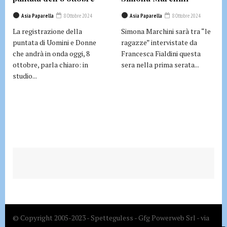
Asia Paparella
8 Ottobre 2024
Asia Paparella
8 Ottobre 2024
La registrazione della
Simona Marchini sarà tra “le
puntata di Uomini e Donne
ragazze” intervistate da
che andrà in onda oggi, 8
Francesca Fialdini questa
ottobre, parla chiaro: in
sera nella prima serata...
studio...
© Copyright 2005-2023 - Spetteguless - Gfg Powerweb Srl - via