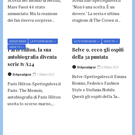
Scossa nel mondo di Netflix,
Scena flm-Spetteguless.it
Mare Fuori 4 è stato
"Non è una scelta. È un
annunciato. Ma la reazione
dovere." La sesta e ultima
dei fan riserva sorprese...
stagione di The Crown si...
GOSSIP NEWS
LA TV VISTA DA ME >>
LA TV VISTA DA ME >>
SERIE TV >>
SERIE TV >>
Paris Hilton, la sua
Belve 9, ecco gli ospiti
autobiografia diventa
della 3a puntata
serie tv A24
DrApocalypse
6 Ottobre 2023
DrApocalypse
7 Ottobre 2023
Belve-Spetteguless.it Emma
Bonino, Federico Fashion
Paris Hilton-Spetteguless.it
Style e Stefania Nobile.
Paris: The Memoir,
Questi gli ospiti della 3a...
autobiografia di Paris Hilton
uscita lo scorso marzo,...