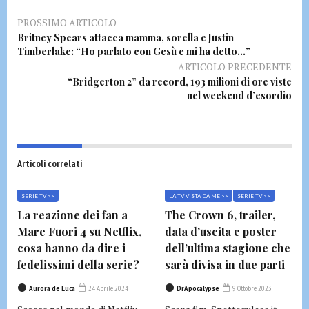
PROSSIMO ARTICOLO
Britney Spears attacca mamma, sorella e Justin
Timberlake: “Ho parlato con Gesù e mi ha detto…”
ARTICOLO PRECEDENTE
“Bridgerton 2” da record, 193 milioni di ore viste
nel weekend d’esordio
Articoli correlati
SERIE TV >>
LA TV VISTA DA ME >>
SERIE TV >>
La reazione dei fan a
The Crown 6, trailer,
Mare Fuori 4 su Netflix,
data d’uscita e poster
cosa hanno da dire i
dell’ultima stagione che
fedelissimi della serie?
sarà divisa in due parti
Aurora de Luca
24 Aprile 2024
DrApocalypse
9 Ottobre 2023