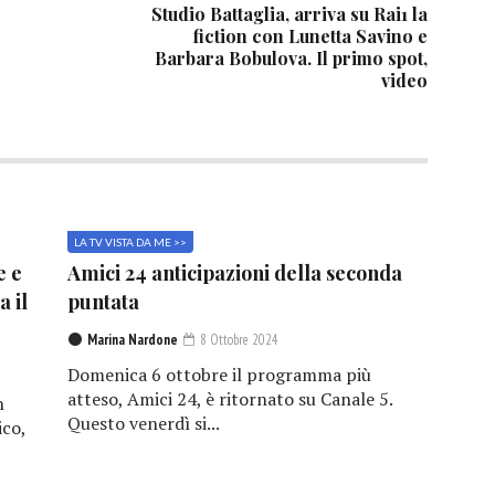
Studio Battaglia, arriva su Rai1 la
fiction con Lunetta Savino e
Barbara Bobulova. Il primo spot,
video
LA TV VISTA DA ME >>
e e
Amici 24 anticipazioni della seconda
a il
puntata
Marina Nardone
8 Ottobre 2024
Domenica 6 ottobre il programma più
atteso, Amici 24, è ritornato su Canale 5.
n
Questo venerdì si...
ico,