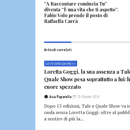
“A Raccontare comincia Tu”
diventa “È una vita che ti aspetto”.
Fabio Volo prende il posto di
Raffaella Carrà
Articoli correlati
LA TV VISTA DA ME >>
Loretta Goggi, la sua assenza a Tal
Quale Show pesa soprattutto a lui: h
cuore spezzato
Asia Paparella
10 Ottobre 2024
Dopo 13 edizioni, Tale e Quale Show va i
onda senza Loretta Goggi: oltre al pubbl
a sentire di più la...