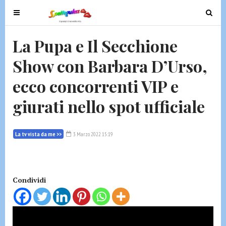
T
T
o
o
g
g
La Pupa e Il Secchione
g
g
Show con Barbara D’Urso,
l
l
e
e
ecco concorrenti VIP e
n
n
a
a
giurati nello spot ufficiale
v
v
i
i
g
g
La tv vista da me >>
3 Marzo 2022 15:19
a
a
t
t
i
i
Condividi
o
o
n
n