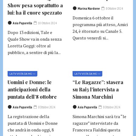
Show pesa soprattutto a
Marina Nardone
8 Ottobre 2024
lui: ha il cuore spezzato
Domenica 6 ottobre il
Asia Paparella
10 Ottobre 2024
programma più atteso, Amici
24, è ritornato su Canale 5.
Dopo 13 edizioni, Tale e
Questo venerdì si...
Quale Show va in onda senza
Loretta Goggi: oltre al
pubblico, a sentire di più la...
LA TV VISTA DA ME >>
LA TV VISTA DA ME >>
Uomini e Donne: le
“Le Ragazze”: stasera
anticipazioni della
su Rai3 l’intervista a
puntata dell’8 ottobre
Simona Marchini
Asia Paparella
8 Ottobre 2024
Asia Paparella
8 Ottobre 2024
La registrazione della
Simona Marchini sarà tra “le
puntata di Uomini e Donne
ragazze” intervistate da
che andrà in onda oggi, 8
Francesca Fialdini questa