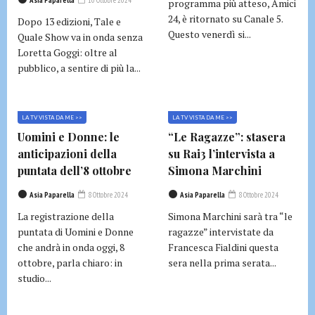
Asia Paparella
10 Ottobre 2024
programma più atteso, Amici
24, è ritornato su Canale 5.
Dopo 13 edizioni, Tale e
Questo venerdì si...
Quale Show va in onda senza
Loretta Goggi: oltre al
pubblico, a sentire di più la...
LA TV VISTA DA ME >>
LA TV VISTA DA ME >>
Uomini e Donne: le
“Le Ragazze”: stasera
anticipazioni della
su Rai3 l’intervista a
puntata dell’8 ottobre
Simona Marchini
Asia Paparella
8 Ottobre 2024
Asia Paparella
8 Ottobre 2024
La registrazione della
Simona Marchini sarà tra “le
puntata di Uomini e Donne
ragazze” intervistate da
che andrà in onda oggi, 8
Francesca Fialdini questa
ottobre, parla chiaro: in
sera nella prima serata...
studio...