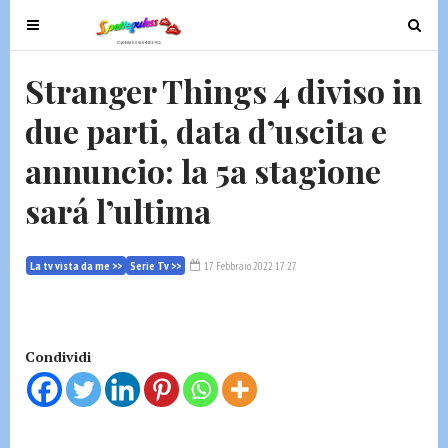
T
T
o
o
g
g
Stranger Things 4 diviso in
g
g
due parti, data d’uscita e
l
l
e
e
annuncio: la 5a stagione
n
n
a
a
sará l’ultima
v
v
i
i
g
g
La tv vista da me >>
Serie Tv >>
17 Febbraio 2022 17:27
a
a
t
t
i
i
Condividi
o
o
n
n