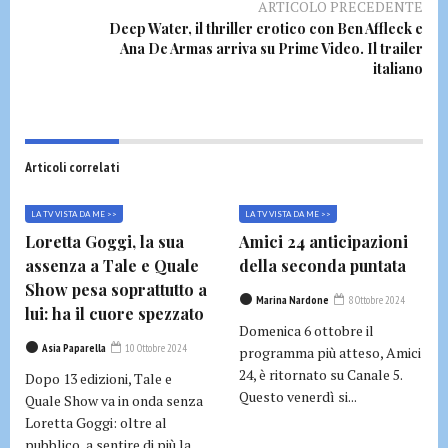
ARTICOLO PRECEDENTE
Deep Water, il thriller erotico con Ben Affleck e
Ana De Armas arriva su Prime Video. Il trailer
italiano
Articoli correlati
LA TV VISTA DA ME >>
LA TV VISTA DA ME >>
Loretta Goggi, la sua
Amici 24 anticipazioni
assenza a Tale e Quale
della seconda puntata
Show pesa soprattutto a
Marina Nardone
8 Ottobre 2024
lui: ha il cuore spezzato
Domenica 6 ottobre il
Asia Paparella
10 Ottobre 2024
programma più atteso, Amici
24, è ritornato su Canale 5.
Dopo 13 edizioni, Tale e
Questo venerdì si...
Quale Show va in onda senza
Loretta Goggi: oltre al
pubblico, a sentire di più la...