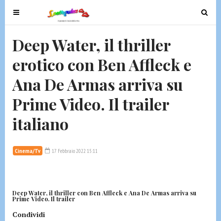
T
T
o
o
g
g
Deep Water, il thriller
g
g
erotico con Ben Affleck e
l
l
e
e
Ana De Armas arriva su
n
n
a
a
Prime Video. Il trailer
v
v
italiano
i
i
g
g
a
a
Cinema/Tv
17 Febbraio 2022 15:11
t
t
i
i
o
o
n
n
Deep Water, il thriller con Ben Affleck e Ana De Armas arriva su
Prime Video. Il trailer
Condividi