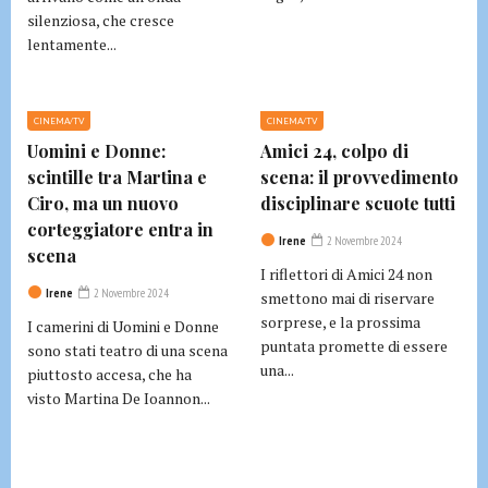
silenziosa, che cresce
lentamente...
CINEMA/TV
CINEMA/TV
Uomini e Donne:
Amici 24, colpo di
scintille tra Martina e
scena: il provvedimento
Ciro, ma un nuovo
disciplinare scuote tutti
corteggiatore entra in
Irene
2 Novembre 2024
scena
I riflettori di Amici 24 non
Irene
2 Novembre 2024
smettono mai di riservare
sorprese, e la prossima
I camerini di Uomini e Donne
puntata promette di essere
sono stati teatro di una scena
una...
piuttosto accesa, che ha
visto Martina De Ioannon...