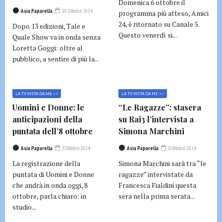
Domenica 6 ottobre il
Asia Paparella
10 Ottobre 2024
programma più atteso, Amici
24, è ritornato su Canale 5.
Dopo 13 edizioni, Tale e
Questo venerdì si...
Quale Show va in onda senza
Loretta Goggi: oltre al
pubblico, a sentire di più la...
LA TV VISTA DA ME >>
LA TV VISTA DA ME >>
Uomini e Donne: le
“Le Ragazze”: stasera
anticipazioni della
su Rai3 l’intervista a
puntata dell’8 ottobre
Simona Marchini
Asia Paparella
8 Ottobre 2024
Asia Paparella
8 Ottobre 2024
La registrazione della
Simona Marchini sarà tra “le
puntata di Uomini e Donne
ragazze” intervistate da
che andrà in onda oggi, 8
Francesca Fialdini questa
ottobre, parla chiaro: in
sera nella prima serata...
studio...