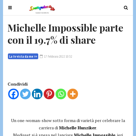
T
T
o
o
g
g
Michelle Impossible parte
g
g
con il 19.7% di share
l
l
e
e
n
n
La tv vista da me >>
17 Febbraio 2022 10:32
a
a
v
v
i
i
g
g
Condividi
a
a
t
t
i
i
o
o
n
n
Un one-woman-show sotto forma di varietà per celebrare la
carriera di
Michelle Hunziker
.
Mediaset si è spesa nel lanciare
Michelle Impossible
, ieri