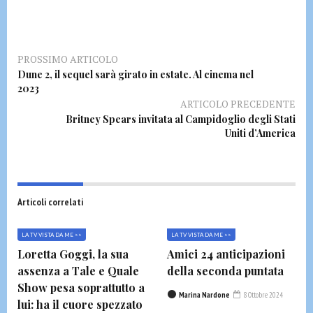
PROSSIMO ARTICOLO
Dune 2, il sequel sarà girato in estate. Al cinema nel
2023
ARTICOLO PRECEDENTE
Britney Spears invitata al Campidoglio degli Stati
Uniti d’America
Articoli correlati
LA TV VISTA DA ME >>
LA TV VISTA DA ME >>
Loretta Goggi, la sua
Amici 24 anticipazioni
assenza a Tale e Quale
della seconda puntata
Show pesa soprattutto a
Marina Nardone
8 Ottobre 2024
lui: ha il cuore spezzato