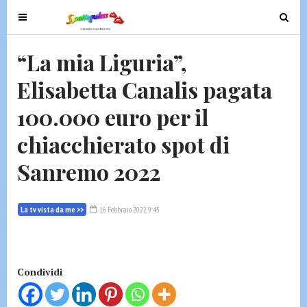
T
T
o
o
g
g
“La mia Liguria”,
g
g
Elisabetta Canalis pagata
l
l
e
e
100.000 euro per il
n
n
a
a
chiacchierato spot di
v
v
Sanremo 2022
i
i
g
g
a
a
La tv vista da me >>
16 Febbraio 2022 9:45
t
t
i
i
o
o
n
n
Condividi