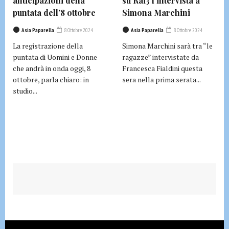
anticipazioni della
su Rai3 l’intervista a
puntata dell’8 ottobre
Simona Marchini
Asia Paparella
8 Ottobre 2024
Asia Paparella
8 Ottobre 2024
La registrazione della
Simona Marchini sarà tra “le
puntata di Uomini e Donne
ragazze” intervistate da
che andrà in onda oggi, 8
Francesca Fialdini questa
ottobre, parla chiaro: in
sera nella prima serata...
studio...