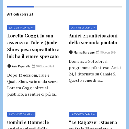
Articoli correlati
LA TV VISTA DA ME >>
LA TV VISTA DA ME >>
Loretta Goggi, la sua
Amici 24 anticipazioni
assenza a Tale e Quale
della seconda puntata
Show pesa soprattutto a
Marina Nardone
8 Ottobre 2024
lui: ha il cuore spezzato
Domenica 6 ottobre il
Asia Paparella
10 Ottobre 2024
programma più atteso, Amici
24, è ritornato su Canale 5.
Dopo 13 edizioni, Tale e
Questo venerdì si...
Quale Show va in onda senza
Loretta Goggi: oltre al
pubblico, a sentire di più la...
LA TV VISTA DA ME >>
LA TV VISTA DA ME >>
Uomini e Donne: le
“Le Ragazze”: stasera