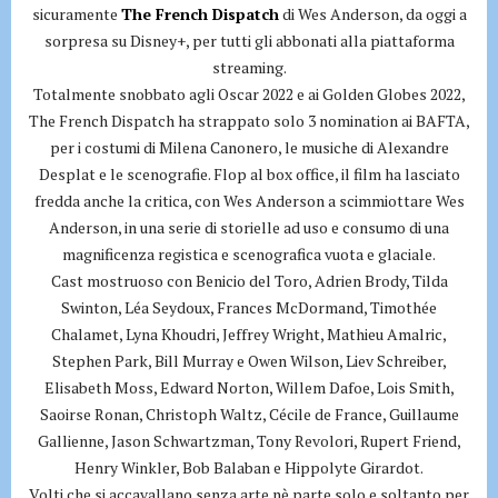
sicuramente
The French Dispatch
di Wes Anderson, da oggi a
sorpresa su Disney+, per tutti gli abbonati alla piattaforma
streaming.
Totalmente snobbato agli Oscar 2022 e ai Golden Globes 2022,
The French Dispatch ha strappato solo 3 nomination ai BAFTA,
per i costumi di Milena Canonero, le musiche di Alexandre
Desplat e le scenografie. Flop al box office, il film ha lasciato
fredda anche la critica, con Wes Anderson a scimmiottare Wes
Anderson, in una serie di storielle ad uso e consumo di una
magnificenza registica e scenografica vuota e glaciale.
Cast mostruoso con Benicio del Toro, Adrien Brody, Tilda
Swinton, Léa Seydoux, Frances McDormand, Timothée
Chalamet, Lyna Khoudri, Jeffrey Wright, Mathieu Amalric,
Stephen Park, Bill Murray e Owen Wilson, Liev Schreiber,
Elisabeth Moss, Edward Norton, Willem Dafoe, Lois Smith,
Saoirse Ronan, Christoph Waltz, Cécile de France, Guillaume
Gallienne, Jason Schwartzman, Tony Revolori, Rupert Friend,
Henry Winkler, Bob Balaban e Hippolyte Girardot.
Volti che si accavallano senza arte nè parte solo e soltanto per