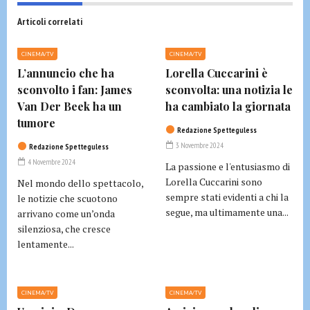
Articoli correlati
CINEMA/TV
CINEMA/TV
L’annuncio che ha
Lorella Cuccarini è
sconvolto i fan: James
sconvolta: una notizia le
Van Der Beek ha un
ha cambiato la giornata
tumore
Redazione Spetteguless
3 Novembre 2024
Redazione Spetteguless
4 Novembre 2024
La passione e l'entusiasmo di
Lorella Cuccarini sono
Nel mondo dello spettacolo,
sempre stati evidenti a chi la
le notizie che scuotono
segue, ma ultimamente una...
arrivano come un’onda
silenziosa, che cresce
lentamente...
CINEMA/TV
CINEMA/TV