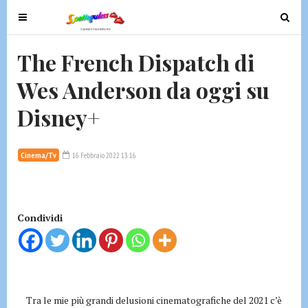
T
T
o
o
g
g
The French Dispatch di
g
g
Wes Anderson da oggi su
l
l
e
e
Disney+
n
n
a
a
v
v
Cinema/Tv
16 Febbraio 2022 13:16
i
i
g
g
a
a
t
t
Condividi
i
i
o
o
n
n
Tra le mie più grandi delusioni cinematografiche del 2021 c’è