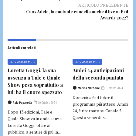
ARTICOLO PRECEDENTE
Caos Adele, la cantante cancella anche il live ai Brit
Awards 2022?
Articoli correlati
LA TV VISTA DA ME >>
LA TV VISTA DA ME >>
Loretta Goggi, la sua
Amici 24 anticipazioni
assenza a Tale e Quale
della seconda puntata
Show pesa soprattutto a
Marina Nardone
8 Ottobre 2024
lui: ha il cuore spezzato
Domenica 6 ottobre il
Asia Paparella
10 Ottobre 2024
programma più atteso, Amici
24, è ritornato su Canale 5.
Dopo 13 edizioni, Tale e
Questo venerdì si...
Quale Show va in onda senza
Loretta Goggi: oltre al
pubblico, a sentire di più la...