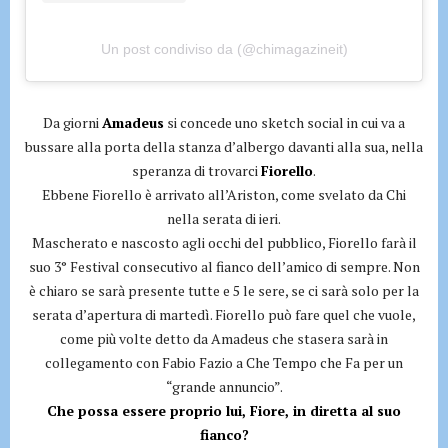
Un post condiviso da (@chimagazineit)
Da giorni
Amadeus
si concede uno sketch social in cui va a
bussare alla porta della stanza d’albergo davanti alla sua, nella
speranza di trovarci
Fiorello
.
Ebbene Fiorello è arrivato all’Ariston, come svelato da Chi
nella serata di ieri.
Mascherato e nascosto agli occhi del pubblico, Fiorello farà il
suo 3° Festival consecutivo al fianco dell’amico di sempre. Non
è chiaro se sarà presente tutte e 5 le sere, se ci sarà solo per la
serata d’apertura di martedì. Fiorello può fare quel che vuole,
come più volte detto da Amadeus che stasera sarà in
collegamento con Fabio Fazio a Che Tempo che Fa per un
“grande annuncio”.
Che possa essere proprio lui, Fiore, in diretta al suo
fianco?