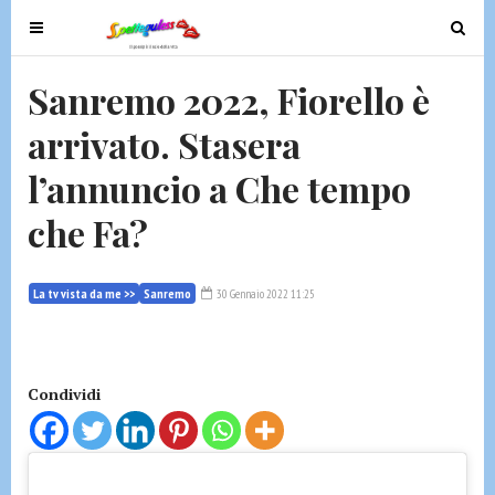
T
T
o
o
g
g
Sanremo 2022, Fiorello è
g
g
arrivato. Stasera
l
l
e
e
l’annuncio a Che tempo
n
n
a
a
che Fa?
v
v
i
i
g
g
La tv vista da me >>
Sanremo
30 Gennaio 2022 11:25
a
a
t
t
i
i
Condividi
o
o
n
n