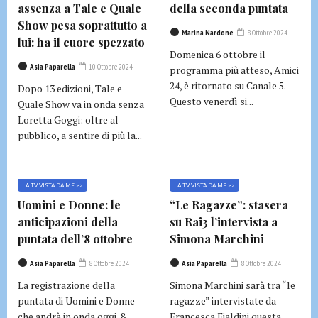
assenza a Tale e Quale
della seconda puntata
Show pesa soprattutto a
Marina Nardone
8 Ottobre 2024
lui: ha il cuore spezzato
Domenica 6 ottobre il
Asia Paparella
10 Ottobre 2024
programma più atteso, Amici
24, è ritornato su Canale 5.
Dopo 13 edizioni, Tale e
Questo venerdì si...
Quale Show va in onda senza
Loretta Goggi: oltre al
pubblico, a sentire di più la...
LA TV VISTA DA ME >>
LA TV VISTA DA ME >>
Uomini e Donne: le
“Le Ragazze”: stasera
anticipazioni della
su Rai3 l’intervista a
puntata dell’8 ottobre
Simona Marchini
Asia Paparella
8 Ottobre 2024
Asia Paparella
8 Ottobre 2024
La registrazione della
Simona Marchini sarà tra “le
puntata di Uomini e Donne
ragazze” intervistate da
che andrà in onda oggi, 8
Francesca Fialdini questa