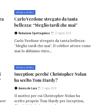
ATTORI E ATTRICI
ra
Carlo Verdone stregato da tanta
bellezza: “Meglio tardi che mai”
Redazione Spetteguless
22 Agosto 2024
Carlo Verdone stregato da tanta bellezza:
"Meglio tardi che mai". Il celebre attore come
mai lo abbiamo visto...
ATTORI E ATTRICI
i
Inception: perché Christopher Nolan
”
ha scelto Tom Hardy?
Aurora de Luca
1 Luglio 2024
Il motivo per cui Christopher Nolan ha
ower
scelto proprio Tom Hardy per Inception,