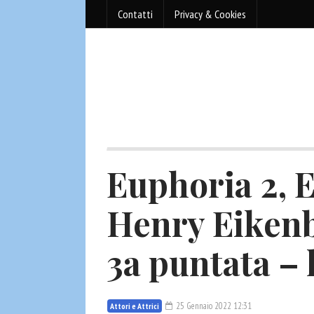
Contatti
Privacy & Cookies
Euphoria 2, E
Henry Eikenb
3a puntata – 
25 Gennaio 2022 12:31
Attori e Attrici