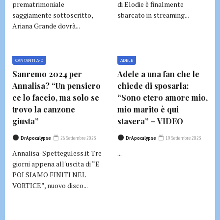
prematrimoniale
di Elodie è finalmente
saggiamente sottoscritto,
sbarcato in streaming...
Ariana Grande dovrà...
CANTANTI A-D
ADELE
Sanremo 2024 per
Adele a una fan che le
Annalisa? “Un pensiero
chiede di sposarla:
ce lo faccio, ma solo se
“Sono etero amore mio,
trovo la canzone
mio marito è qui
giusta”
stasera” – VIDEO
DrApocalypse
26 Settembre 2023
DrApocalypse
19 Settembre 2023
Annalisa-Spetteguless.it Tre
...
giorni appena all'uscita di “E
POI SIAMO FINITI NEL
VORTICE”, nuovo disco...