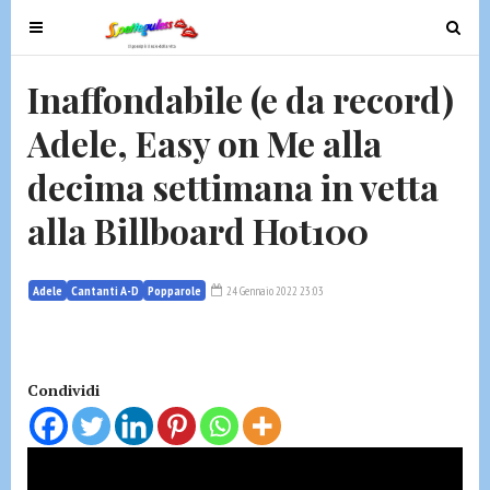
T
T
o
o
g
g
Inaffondabile (e da record)
g
g
Adele, Easy on Me alla
l
l
e
e
decima settimana in vetta
n
n
a
a
alla Billboard Hot100
v
v
i
i
g
g
Adele
Cantanti A-D
Popparole
24 Gennaio 2022 23:03
a
a
t
t
i
i
Condividi
o
o
n
n