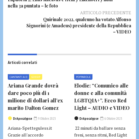
nella 3a puntata – le foto
ARTICOLO PRECEDENTE
Quirinale 2022, qualcuno ha votato Alfonso
Signorini (e Amadeus) presidente della Repubblica
– VIDEO
Articoli correlati
CANTANTI A-D
GOSSIP
POPPAROLE
Ariana Grande dovrà
Elodie: “Comunico alle
dare poco più di 1
donne e alla comunità
milione di dollari all’ex
LGBTQIA+”. Ecco Red
marito Dalton Gomez
Light – AUDIO e VIDEO
DrApocalypse
9 Ottobre 2023
DrApocalypse
6 Ottobre 2023
Ariana-Spetteguless.it
22 minuti da ballare senza
Grazie all'accordo
freni, senza ritmi, Red Light