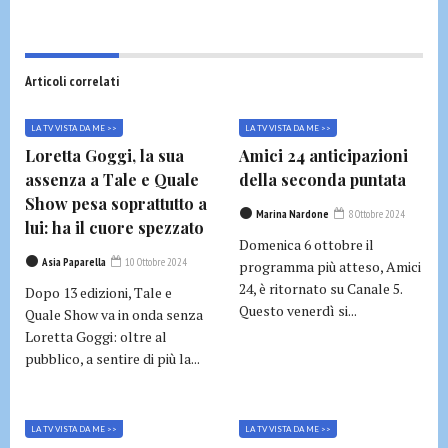
Articoli correlati
LA TV VISTA DA ME >>
LA TV VISTA DA ME >>
Loretta Goggi, la sua
Amici 24 anticipazioni
assenza a Tale e Quale
della seconda puntata
Show pesa soprattutto a
Marina Nardone
8 Ottobre 2024
lui: ha il cuore spezzato
Domenica 6 ottobre il
Asia Paparella
10 Ottobre 2024
programma più atteso, Amici
24, è ritornato su Canale 5.
Dopo 13 edizioni, Tale e
Questo venerdì si...
Quale Show va in onda senza
Loretta Goggi: oltre al
pubblico, a sentire di più la...
LA TV VISTA DA ME >>
LA TV VISTA DA ME >>