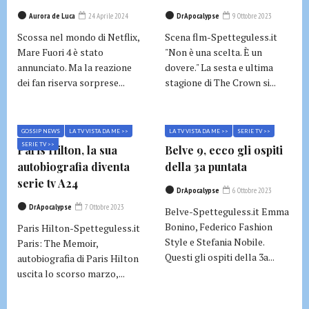
Aurora de Luca
24 Aprile 2024
DrApocalypse
9 Ottobre 2023
Scossa nel mondo di Netflix,
Scena flm-Spetteguless.it
Mare Fuori 4 è stato
"Non è una scelta. È un
annunciato. Ma la reazione
dovere." La sesta e ultima
dei fan riserva sorprese...
stagione di The Crown si...
GOSSIP NEWS
LA TV VISTA DA ME >>
LA TV VISTA DA ME >>
SERIE TV >>
SERIE TV >>
Paris Hilton, la sua
Belve 9, ecco gli ospiti
autobiografia diventa
della 3a puntata
serie tv A24
DrApocalypse
6 Ottobre 2023
DrApocalypse
7 Ottobre 2023
Belve-Spetteguless.it Emma
Bonino, Federico Fashion
Paris Hilton-Spetteguless.it
Style e Stefania Nobile.
Paris: The Memoir,
Questi gli ospiti della 3a...
autobiografia di Paris Hilton
uscita lo scorso marzo,...