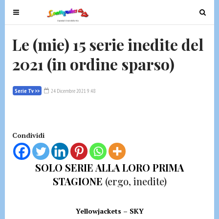
T
T
o
o
g
g
Le (mie) 15 serie inedite del
g
g
2021 (in ordine sparso)
l
l
e
e
n
n
Serie Tv >>
24 Dicembre 2021 9:48
a
a
v
v
i
i
g
g
Condividi
a
a
t
t
i
i
SOLO SERIE ALLA LORO PRIMA
o
o
STAGIONE
(ergo, inedite)
n
n
Yellowjackets – SKY