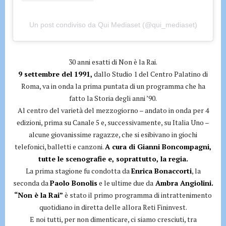
Un post condiviso da Qui Mediaset (@qui_mediaset)
30 anni esatti di Non è la Rai.
9 settembre del 1991,
dallo Studio 1 del Centro Palatino di
Roma, va in onda la prima puntata di un programma che ha
fatto la Storia degli anni ’90.
Al centro del varietà del mezzogiorno – andato in onda per 4
edizioni, prima su Canale 5 e, successivamente, su Italia Uno –
alcune giovanissime ragazze, che si esibivano in giochi
telefonici, balletti e canzoni.
A cura di Gianni Boncompagni,
tutte le scenografie e, soprattutto, la regia.
La prima stagione fu condotta da
Enrica Bonaccorti
, la
seconda da
Paolo Bonolis
e le ultime due da
Ambra Angiolini.
“Non è la Rai”
è stato il primo programma di intrattenimento
quotidiano in diretta delle allora Reti Fininvest.
E noi tutti, per non dimenticare, ci siamo cresciuti, tra