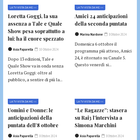
LA TV VISTA DA ME >>
LA TV VISTA DA ME >>
Loretta Goggi, la sua
Amici 24 anticipazioni
assenza a Tale e Quale
della seconda puntata
Show pesa soprattutto a
Marina Nardone
8 Ottobre 2024
lui: ha il cuore spezzato
Domenica 6 ottobre il
Asia Paparella
10 Ottobre 2024
programma più atteso, Amici
24, è ritornato su Canale 5.
Dopo 13 edizioni, Tale e
Questo venerdì si...
Quale Show va in onda senza
Loretta Goggi: oltre al
pubblico, a sentire di più la...
LA TV VISTA DA ME >>
LA TV VISTA DA ME >>
Uomini e Donne: le
“Le Ragazze”: stasera
anticipazioni della
su Rai3 l’intervista a
puntata dell’8 ottobre
Simona Marchini
Asia Paparella
8 Ottobre 2024
Asia Paparella
8 Ottobre 2024