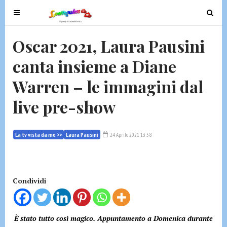
T
T
o
o
g
g
Oscar 2021, Laura Pausini
g
g
canta insieme a Diane
l
l
e
e
Warren – le immagini dal
n
n
a
a
live pre-show
v
v
i
i
g
g
La tv vista da me >>
Laura Pausini
24 Aprile 2021 13:58
a
a
t
t
i
i
Condividi
o
o
n
n
È stato tutto così magico. Appuntamento a Domenica durante