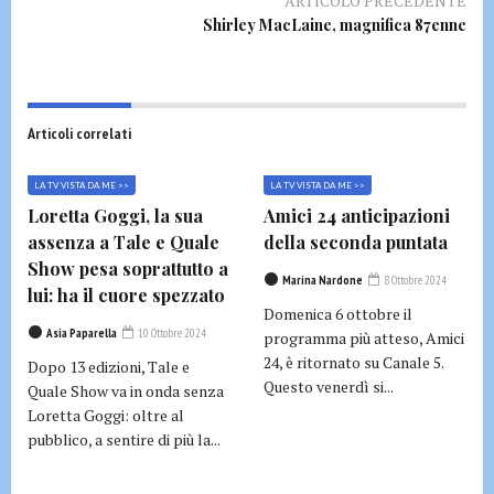
ARTICOLO PRECEDENTE
Shirley MacLaine, magnifica 87enne
Articoli correlati
LA TV VISTA DA ME >>
LA TV VISTA DA ME >>
Loretta Goggi, la sua
Amici 24 anticipazioni
assenza a Tale e Quale
della seconda puntata
Show pesa soprattutto a
Marina Nardone
8 Ottobre 2024
lui: ha il cuore spezzato
Domenica 6 ottobre il
Asia Paparella
10 Ottobre 2024
programma più atteso, Amici
24, è ritornato su Canale 5.
Dopo 13 edizioni, Tale e
Questo venerdì si...
Quale Show va in onda senza
Loretta Goggi: oltre al
pubblico, a sentire di più la...