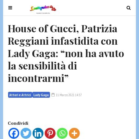
T
T
o
o
g
g
House of Gucci, Patrizia
g
g
Reggiani infastidita con
l
l
e
e
Lady Gaga: “non ha avuto
n
n
a
a
la sensibilità di
v
v
incontrarmi”
i
i
g
g
a
a
Attori e Attrici
Lady Gaga
11 Marzo 2021 14:57
t
t
i
i
o
o
n
n
Condividi