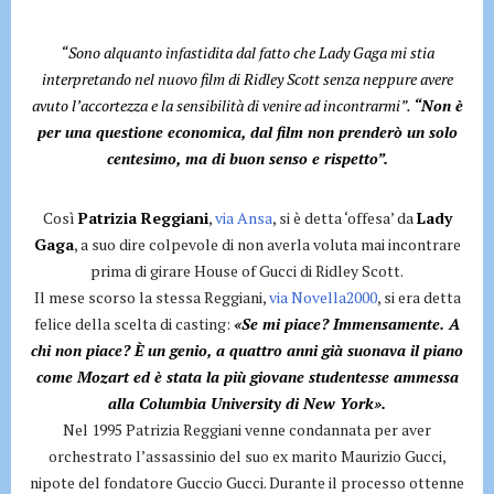
“Sono alquanto infastidita dal fatto che Lady Gaga mi stia
interpretando nel nuovo film di Ridley Scott senza neppure avere
avuto l’accortezza e la sensibilità di venire ad incontrarmi”.
“Non è
per una questione economica, dal film non prenderò un solo
centesimo, ma di buon senso e rispetto”.
Così
Patrizia Reggiani
,
via Ansa
, si è detta ‘offesa’ da
Lady
Gaga
, a suo dire colpevole di non averla voluta mai incontrare
prima di girare House of Gucci di Ridley Scott.
Il mese scorso la stessa Reggiani,
via Novella2000
, si era detta
felice della scelta di casting:
«Se mi piace? Immensamente. A
chi non piace? È un genio, a quattro anni già suonava il piano
come Mozart ed è stata la più giovane studentesse ammessa
alla Columbia University di New York».
Nel 1995 Patrizia Reggiani venne condannata per aver
orchestrato l’assassinio del suo ex marito Maurizio Gucci,
nipote del fondatore Guccio Gucci. Durante il processo ottenne