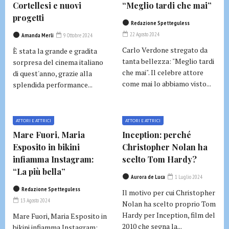
Cortellesi e nuovi
“Meglio tardi che mai”
progetti
Redazione Spetteguless
22 Agosto 2024
Amanda Merli
9 Ottobre 2024
Carlo Verdone stregato da
È stata la grande e gradita
tanta bellezza: "Meglio tardi
sorpresa del cinema italiano
che mai". Il celebre attore
di quest'anno, grazie alla
come mai lo abbiamo visto...
splendida performance...
ATTORI E ATTRICI
ATTORI E ATTRICI
Mare Fuori, Maria
Inception: perché
Esposito in bikini
Christopher Nolan ha
infiamma Instagram:
scelto Tom Hardy?
“La più bella”
Aurora de Luca
1 Luglio 2024
Redazione Spetteguless
Il motivo per cui Christopher
13 Agosto 2024
Nolan ha scelto proprio Tom
Hardy per Inception, film del
Mare Fuori, Maria Esposito in
2010 che segna la...
bikini infiamma Instagram: