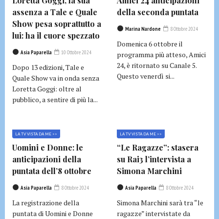
Loretta Goggi, la sua
Amici 24 anticipazioni
assenza a Tale e Quale
della seconda puntata
Show pesa soprattutto a
Marina Nardone
8 Ottobre 2024
lui: ha il cuore spezzato
Domenica 6 ottobre il
Asia Paparella
10 Ottobre 2024
programma più atteso, Amici
24, è ritornato su Canale 5.
Dopo 13 edizioni, Tale e
Questo venerdì si...
Quale Show va in onda senza
Loretta Goggi: oltre al
pubblico, a sentire di più la...
LA TV VISTA DA ME >>
LA TV VISTA DA ME >>
Uomini e Donne: le
“Le Ragazze”: stasera
anticipazioni della
su Rai3 l’intervista a
puntata dell’8 ottobre
Simona Marchini
Asia Paparella
8 Ottobre 2024
Asia Paparella
8 Ottobre 2024
La registrazione della
Simona Marchini sarà tra “le
puntata di Uomini e Donne
ragazze” intervistate da