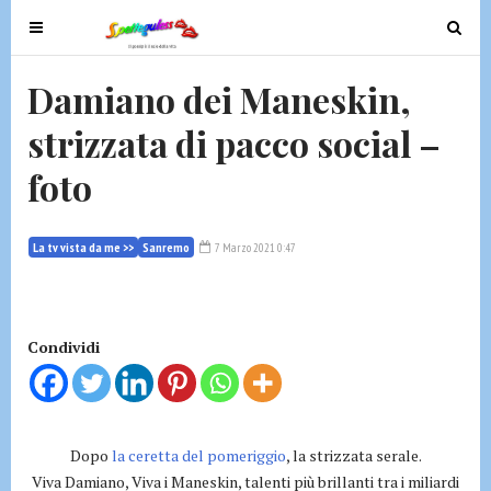
T
T
o
o
g
g
Damiano dei Maneskin,
g
g
strizzata di pacco social –
l
l
e
e
foto
n
n
a
a
v
v
La tv vista da me >>
Sanremo
7 Marzo 2021 0:47
i
i
g
g
a
a
t
t
Condividi
i
i
o
o
n
n
Dopo
la ceretta del pomeriggio
, la strizzata serale.
Viva Damiano, Viva i Maneskin, talenti più brillanti tra i miliardi