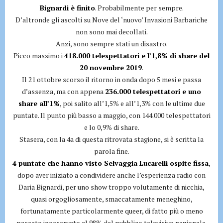
Bignardi è finito
. Probabilmente per sempre.
D’altronde gli ascolti su Nove del ‘nuovo’ Invasioni Barbariche
non sono mai decollati.
Anzi, sono sempre stati un disastro.
Picco massimo i
418.000 telespettatori e l’1,8% di share del
20 novembre 2019
.
Il 21 ottobre scorso il ritorno in onda dopo 5 mesi e passa
d’assenza, ma con appena
236.000 telespettatori e uno
share all’1%
, poi salito all’1,5% e all’1,3% con le ultime due
puntate. Il punto più basso a maggio, con 144.000 telespettatori
e lo 0,9% di share.
Stasera, con la 4a di questa ritrovata stagione, si è scritta la
parola fine.
4 puntate che hanno visto Selvaggia Lucarelli ospite fissa
,
dopo aver iniziato a condividere anche l’esperienza radio con
Daria Bignardi, per uno show troppo volutamente di nicchia,
quasi orgogliosamente, smaccatamente meneghino,
fortunatamente particolarmente queer, di fatto più o meno
passato inosservato al 98% del pubblico televisivo nazionale.