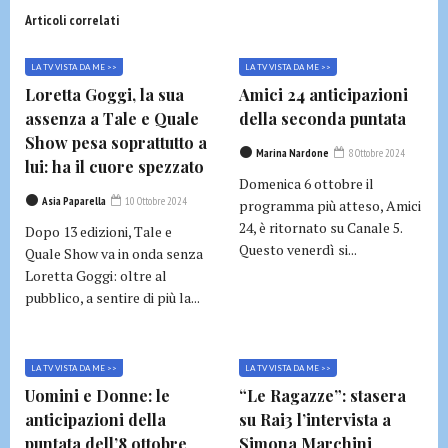
Articoli correlati
LA TV VISTA DA ME >>
LA TV VISTA DA ME >>
Loretta Goggi, la sua
Amici 24 anticipazioni
assenza a Tale e Quale
della seconda puntata
Show pesa soprattutto a
Marina Nardone
8 Ottobre 2024
lui: ha il cuore spezzato
Domenica 6 ottobre il
Asia Paparella
10 Ottobre 2024
programma più atteso, Amici
24, è ritornato su Canale 5.
Dopo 13 edizioni, Tale e
Questo venerdì si...
Quale Show va in onda senza
Loretta Goggi: oltre al
pubblico, a sentire di più la...
LA TV VISTA DA ME >>
LA TV VISTA DA ME >>
Uomini e Donne: le
“Le Ragazze”: stasera
anticipazioni della
su Rai3 l’intervista a
puntata dell’8 ottobre
Simona Marchini