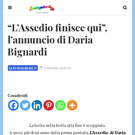
T
T
o
o
g
g
“L’Assedio finisce qui”,
g
g
l’annuncio di Daria
l
l
e
e
Bignardi
n
n
a
a
v
v
La tv vista da me >>
12 Novembre 2020 0:02
i
i
g
g
a
a
t
t
Condividi
i
i
o
o
n
n
La bolla nella bolla alla fine è scoppiata.
A poco più di un anno dalla prima puntata,
L’Assedio di Daria