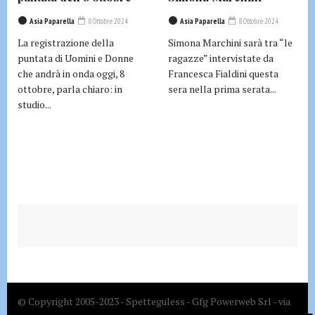
Asia Paparella
8 Ottobre 2024
Asia Paparella
8 Ottobre 2024
La registrazione della
Simona Marchini sarà tra “le
puntata di Uomini e Donne
ragazze” intervistate da
che andrà in onda oggi, 8
Francesca Fialdini questa
ottobre, parla chiaro: in
sera nella prima serata...
studio...
© Copyright 2005-2023 - Spetteguless - Gfg Powerweb Srl - via