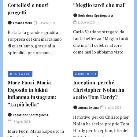
Cortellesi e nuovi
“Meglio tardi che mai”
progetti
Redazione Spetteguless
22 Agosto 2024
Amanda Merli
9 Ottobre 2024
Carlo Verdone stregato da
È stata la grande e gradita
tanta bellezza: "Meglio tardi
sorpresa del cinema italiano
che mai". Il celebre attore
di quest'anno, grazie alla
come mai lo abbiamo visto...
splendida performance...
ATTORI E ATTRICI
ATTORI E ATTRICI
Mare Fuori, Maria
Inception: perché
Esposito in bikini
Christopher Nolan ha
infiamma Instagram:
scelto Tom Hardy?
“La più bella”
Aurora de Luca
1 Luglio 2024
Redazione Spetteguless
Il motivo per cui Christopher
13 Agosto 2024
Nolan ha scelto proprio Tom
Hardy per Inception, film del
Mare Fuori, Maria Esposito in