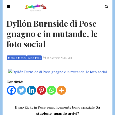
T
T
o
o
g
g
Dyllón Burnside di Pose
g
g
gnagno e in mutande, le
l
l
e
e
foto social
n
n
a
a
v
v
Attori e Attrici
Serie Tv >>
11 Novembre 2020 23:00
i
i
g
g
a
a
t
t
Condividi
i
i
o
o
n
n
Il suo Ricky in Pose semplicemente bono spaziale.
3a
stagione, quando arrivi?