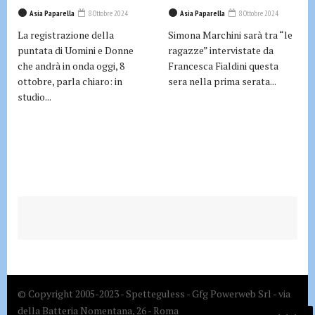
Asia Paparella
8 Ottobre 2024
Asia Paparella
8 Ottobre 2024
La registrazione della
Simona Marchini sarà tra “le
puntata di Uomini e Donne
ragazze” intervistate da
che andrà in onda oggi, 8
Francesca Fialdini questa
ottobre, parla chiaro: in
sera nella prima serata...
studio...
© Copyright 2005-2023 - Spetteguless - Gfg Powerweb Srl - via
della Batteria Nomentana, 26 - Roma