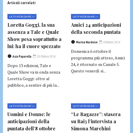
Articoli correlati
LA TV VISTA DA ME >>
LA TV VISTA DA ME >>
Loretta Goggi, la sua
Amici 24 anticipazioni
assenza a Tale e Quale
della seconda puntata
Show pesa soprattutto a
Marina Nardone
8 Ottobre 2024
lui: ha il cuore spezzato
Domenica 6 ottobre il
Asia Paparella
10 Ottobre 2024
programma più atteso, Amici
24, è ritornato su Canale 5.
Dopo 13 edizioni, Tale e
Questo venerdì si...
Quale Show va in onda senza
Loretta Goggi: oltre al
pubblico, a sentire di più la...
LA TV VISTA DA ME >>
LA TV VISTA DA ME >>
Uomini e Donne: le
“Le Ragazze”: stasera
anticipazioni della
su Rai3 l’intervista a
puntata dell’8 ottobre
Simona Marchini