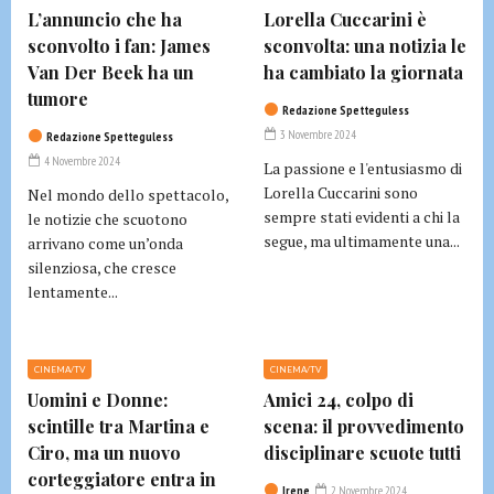
L’annuncio che ha
Lorella Cuccarini è
sconvolto i fan: James
sconvolta: una notizia le
Van Der Beek ha un
ha cambiato la giornata
tumore
Redazione Spetteguless
3 Novembre 2024
Redazione Spetteguless
4 Novembre 2024
La passione e l'entusiasmo di
Lorella Cuccarini sono
Nel mondo dello spettacolo,
sempre stati evidenti a chi la
le notizie che scuotono
segue, ma ultimamente una...
arrivano come un’onda
silenziosa, che cresce
lentamente...
CINEMA/TV
CINEMA/TV
Uomini e Donne:
Amici 24, colpo di
scintille tra Martina e
scena: il provvedimento
Ciro, ma un nuovo
disciplinare scuote tutti
corteggiatore entra in
Irene
2 Novembre 2024