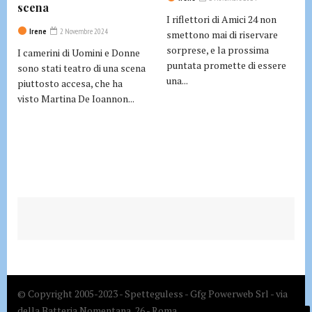
scena
I riflettori di Amici 24 non
Irene
2 Novembre 2024
smettono mai di riservare
sorprese, e la prossima
I camerini di Uomini e Donne
puntata promette di essere
sono stati teatro di una scena
una...
piuttosto accesa, che ha
visto Martina De Ioannon...
© Copyright 2005-2023 - Spetteguless - Gfg Powerweb Srl - via
della Batteria Nomentana, 26 - Roma