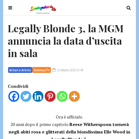
T
T
o
o
g
g
Legally Blonde 3, la MGM
g
g
annuncia la data d’uscita
l
l
e
e
in sala
n
n
a
a
v
v
Attori e Attrici
Cinema/Tv
21 Ottobre 2020 15:49
i
i
g
g
Condividi
a
a
t
t
i
i
o
o
Ora è ufficiale.
n
n
20 anni dopo il primo capitolo
Reese Witherspoon tornerà
negli abiti rosa e glitterati della biondissima Elle Wood in