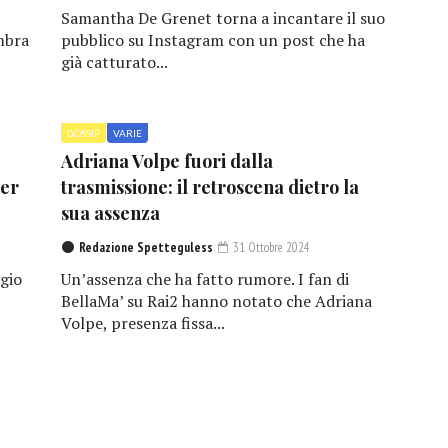
Samantha De Grenet torna a incantare il suo
mbra
pubblico su Instagram con un post che ha
già catturato...
GOSSIP
VARIE
Adriana Volpe fuori dalla
per
trasmissione: il retroscena dietro la
sua assenza
Redazione Spetteguless
31 Ottobre 2024
gio
Un’assenza che ha fatto rumore. I fan di
BellaMa’ su Rai2 hanno notato che Adriana
Volpe, presenza fissa...