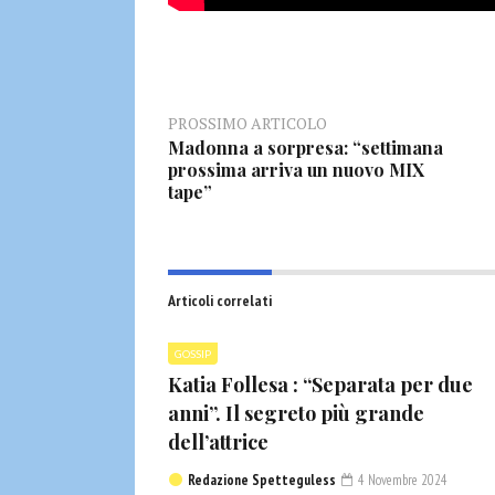
PROSSIMO ARTICOLO
Madonna a sorpresa: “settimana
prossima arriva un nuovo MIX
tape”
Articoli correlati
GOSSIP
Katia Follesa : “Separata per due
anni”. Il segreto più grande
dell’attrice
Redazione Spetteguless
4 Novembre 2024