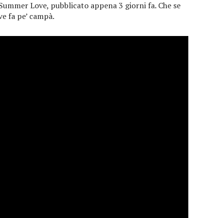
 Summer Love, pubblicato appena 3 giorni fa. Che se
ve fa pe’ campà.