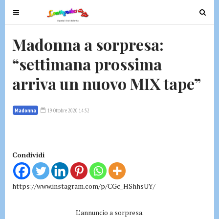
T
T
o
o
g
g
Madonna a sorpresa:
g
g
“settimana prossima
l
l
e
e
arriva un nuovo MIX tape”
n
n
a
a
v
v
Madonna
19 Ottobre 2020 14:52
i
i
g
g
a
a
t
t
Condividi
i
i
o
o
https://www.instagram.com/p/CGc_HShhsUY/
n
n
L’annuncio a sorpresa.