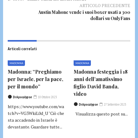
ARTICOLO PRECEDENTE
Austin Mahone vende i suoi boxer usati a 300
dollari su OnlyFans
Articoli correlati
MADONNA
MADONNA
Madonna: “Preghiamo
Madonna festeggia i 18
per Israele, per la pace,
anni dell’amatissimo
per il mondo”
figlio David Banda,
video
DrApocalypse
10 Ottobre 2023
DrApocalypse
27 Settembre 2023
https://www.youtube.com/wa
tch?v=VG3WkiL0d_U "Ciò che
Visualizza questo post su...
sta accadendo in Israele è
devastante. Guardare tutte...