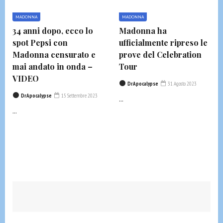
MADONNA
MADONNA
34 anni dopo, ecco lo
Madonna ha
spot Pepsi con
ufficialmente ripreso le
Madonna censurato e
prove del Celebration
mai andato in onda –
Tour
VIDEO
DrApocalypse
31 Agosto 2023
DrApocalypse
15 Settembre 2023
...
...