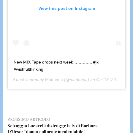
View this post on Instagram
New MIX Tape drops next week………….. #jk
#wishfulthinking
A post shared by
Madonna
(@madonna) on
Oct 18, 2020 at 10:50pm PDT
PROSSIMO ARTICOLO
Selvaggia Lucarelli distrugge la tv di Barbara
D’Urso: “danno culturale incalcolabile”