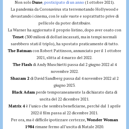
Non solo
Dune
, posticipato di un anno
(1 ottobre 2021).
La pandemia da Coronavirus sta terremotando Hollywood e
devastando i cinema, con le sale vuote e soprattutto prive di
pellicole da poter distribuire.
La Warner ha aggiornato il proprio listino, dopo aver osato con
Tenet
(300 milioni di dollari incassati, ma in tempi normali
sarebbero stati il triplo), ha spostato praticamente di tutto.
The Batman
con Robert Pattinson, annunciato per il 1 ottobre
2021, slitta al 4 marzo del 2022.
The Flash
di Andy Muschietti passa dal 2 giugno 2022 al 4
novembre 2022.
Shazam 2
di David Sandberg passa dal 4 novembre 2022 al 2
giugno 2023.
Black Adam
perde temporaneamente la dichiarato data di
uscita del 22 dicembre 2021.
Matrix 4
è l’unico che sembra beneficiarne, perché dal 1 aprile
2022 il film passa al 22 dicembre 2021.
Per ora, ma è difficile ipotizzare certezze,
Wonder Woman
1984
rimane fermo all’uscita di Natale 2020.