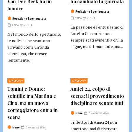
Van Der Beek ha un
ha cambiato la giornata
tumore
Redazione Spetteguless
3 Novembre 2024
Redazione Spetteguless
4 Novembre 2024
La passione e l'entusiasmo di
Lorella Cuccarini sono
Nel mondo dello spettacolo,
sempre stati evidenti a chi la
le notizie che scuotono
segue, ma ultimamente una...
arrivano come un’onda
silenziosa, che cresce
lentamente...
CINEMA/TV
CINEMA/TV
Uomini e Donne:
Amici 24, colpo di
scintille tra Martina e
scena: il provvedimento
Ciro, ma un nuovo
disciplinare scuote tutti
corteggiatore entra in
Irene
2 Novembre 2024
scena
I riflettori di Amici 24 non
Irene
2 Novembre 2024
smettono mai di riservare