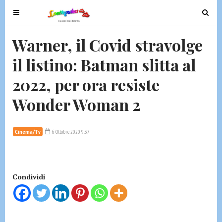
T
T
o
o
g
g
Warner, il Covid stravolge
g
g
il listino: Batman slitta al
l
l
e
e
2022, per ora resiste
n
n
a
a
Wonder Woman 2
v
v
i
i
g
g
Cinema/Tv
6 Ottobre 2020 9:37
a
a
t
t
i
i
Condividi
o
o
n
n