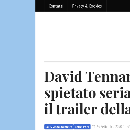
Contatti
Privacy & Cookies
David Tennant
spietato seria
il trailer del
23 Settembre 2020 10:3
La tv vista da me >>
Serie Tv >>