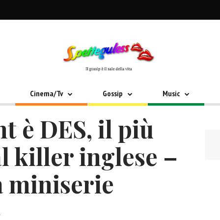
Cinema/Tv
Gossip
Music
 è DES, il più
l killer inglese –
la miniserie
4