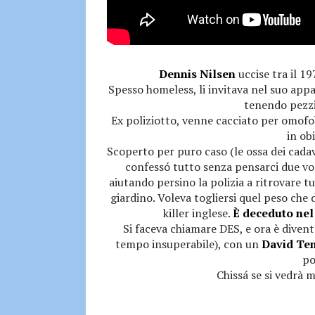
Dennis Nilsen
uccise tra il 1
Spesso homeless, li invitava nel suo appa
tenendo pezzi 
Ex poliziotto, venne cacciato per omofob
in obi
Scoperto per puro caso (le ossa dei cadav
confessó tutto senza pensarci due vol
aiutando persino la polizia a ritrovare tut
giardino. Voleva togliersi quel peso che d
killer inglese.
È deceduto nel
Si faceva chiamare DES, e ora è divent
tempo insuperabile), con un
David Te
po
Chissá se si vedrà m