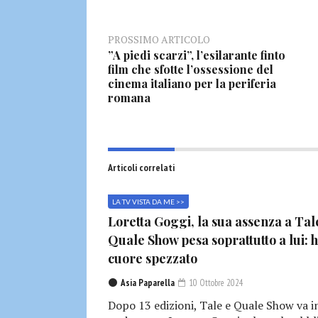
PROSSIMO ARTICOLO
”A piedi scarzi”, l’esilarante finto
film che sfotte l’ossessione del
cinema italiano per la periferia
romana
Articoli correlati
LA TV VISTA DA ME >>
Loretta Goggi, la sua assenza a Tal
Quale Show pesa soprattutto a lui: h
cuore spezzato
Asia Paparella
10 Ottobre 2024
Dopo 13 edizioni, Tale e Quale Show va i