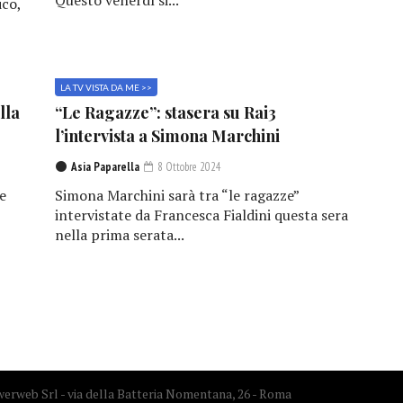
Questo venerdì si...
ico,
LA TV VISTA DA ME >>
lla
“Le Ragazze”: stasera su Rai3
l’intervista a Simona Marchini
Asia Paparella
8 Ottobre 2024
e
Simona Marchini sarà tra “le ragazze”
,
intervistate da Francesca Fialdini questa sera
nella prima serata...
erweb Srl - via della Batteria Nomentana, 26 - Roma