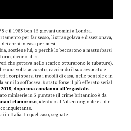
978 e il 1983 ben 15 giovani uomini a Londra.
rtamento per far sesso, li strangolava e dissezionava,
dei corpi in casa per mesi.
ia, sostiene lui, o perchè lo beccarono a masturbarsi
torio, dicono altri.
eri che gettava nello scarico otturarono le tubature),
te una volta accusato, cacciando il suo avvocato e
ti i corpi sparsi tra i mobili di casa, nelle pentole e in
a anni lo soffocava. È stato forse il più efferato serial
 2018, dopo una condanna all’ergastolo.
ato miniserie in 3 puntate (il crime britannico è da
nnant clamoroso
, identico al Nilsen originale e a dir
co inquietante.
ai in Italia. In quel caso, segnate