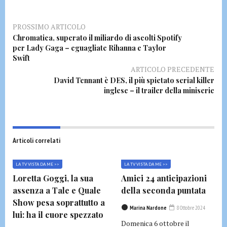
PROSSIMO ARTICOLO
Chromatica, superato il miliardo di ascolti Spotify
per Lady Gaga – eguagliate Rihanna e Taylor
Swift
ARTICOLO PRECEDENTE
David Tennant è DES, il più spietato serial killer
inglese – il trailer della miniserie
Articoli correlati
LA TV VISTA DA ME >>
LA TV VISTA DA ME >>
Loretta Goggi, la sua
Amici 24 anticipazioni
assenza a Tale e Quale
della seconda puntata
Show pesa soprattutto a
Marina Nardone
8 Ottobre 2024
lui: ha il cuore spezzato
Domenica 6 ottobre il