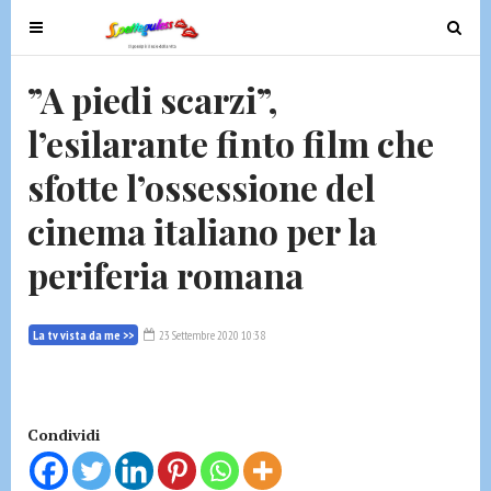
T
T
o
o
g
g
”A piedi scarzi”,
g
g
l’esilarante finto film che
l
l
e
e
sfotte l’ossessione del
n
n
a
a
cinema italiano per la
v
v
periferia romana
i
i
g
g
a
a
La tv vista da me >>
23 Settembre 2020 10:38
t
t
i
i
o
o
n
n
Condividi