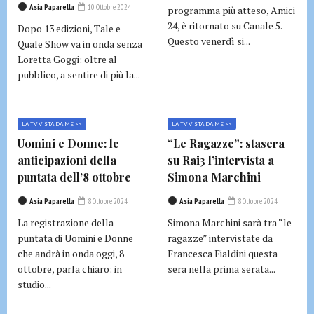
Asia Paparella
10 Ottobre 2024
programma più atteso, Amici
24, è ritornato su Canale 5.
Dopo 13 edizioni, Tale e
Questo venerdì si...
Quale Show va in onda senza
Loretta Goggi: oltre al
pubblico, a sentire di più la...
LA TV VISTA DA ME >>
LA TV VISTA DA ME >>
Uomini e Donne: le
“Le Ragazze”: stasera
anticipazioni della
su Rai3 l’intervista a
puntata dell’8 ottobre
Simona Marchini
Asia Paparella
8 Ottobre 2024
Asia Paparella
8 Ottobre 2024
La registrazione della
Simona Marchini sarà tra “le
puntata di Uomini e Donne
ragazze” intervistate da
che andrà in onda oggi, 8
Francesca Fialdini questa
ottobre, parla chiaro: in
sera nella prima serata...
studio...