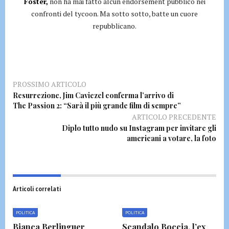
Foster,
non ha mai fatto alcun endorsement pubblico nei
confronti del tycoon. Ma sotto sotto, batte un cuore
repubblicano.
PROSSIMO ARTICOLO
Resurrezione, Jim Caviezel conferma l’arrivo di
The Passion 2: “Sarà il più grande film di sempre”
ARTICOLO PRECEDENTE
Diplo tutto nudo su Instagram per invitare gli
americani a votare, la foto
Articoli correlati
POLITICA
POLITICA
Bianca Berlinguer
Scandalo Boccia, l’ex