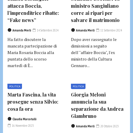
attacca Boccia,
ministro Sangiuliano
l’imprenditrice ribatte:
corre ai ripari per
“Fake news”
salvare il matrimonio
Amanda Merli
14 Settembre 2024
Amanda Merli
11 Settembre 2024
Ha fatto discutere la
Dopo aver rassegnato le
mancata partecipazione di
dimissioni a seguito
Maria Rosaria Boccia alla
dell'"affaire Boccia", l'ex
puntata dello scorso
ministro della Cultura
martedì di È...
Gennaro...
POLITICA
POLITICA
Marta Fascina, la vita
Giorgia Meloni
prosegue senza Silvio:
annuncia la sua
cosa fa ora
separazione da Andrea
Giambruno
Claudia Marcotulli
16 Novembre 2023
Amanda Merli
20 Ottobre 2023