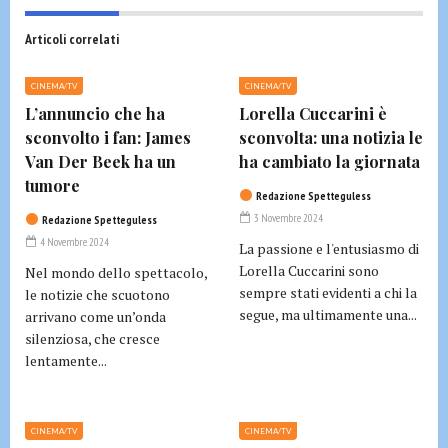
Articoli correlati
CINEMA/TV
CINEMA/TV
L’annuncio che ha
Lorella Cuccarini è
sconvolto i fan: James
sconvolta: una notizia le
Van Der Beek ha un
ha cambiato la giornata
tumore
Redazione Spetteguless
3 Novembre 2024
Redazione Spetteguless
4 Novembre 2024
La passione e l'entusiasmo di
Lorella Cuccarini sono
Nel mondo dello spettacolo,
sempre stati evidenti a chi la
le notizie che scuotono
segue, ma ultimamente una...
arrivano come un’onda
silenziosa, che cresce
lentamente...
CINEMA/TV
CINEMA/TV