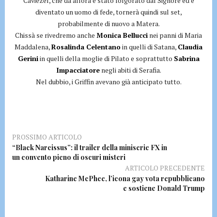
Caviezel, che da allora è stato folgorato dal Signore ed è
diventato un uomo di fede, tornerà quindi sul set,
probabilmente di nuovo a Matera.
Chissà se rivedremo anche
Monica Bellucci
nei panni di Maria
Maddalena,
Rosalinda Celentano
in quelli di Satana,
Claudia
Gerini
in quelli della moglie di Pilato e soprattutto
Sabrina
Impacciatore
negli abiti di Serafia.
Nel dubbio, i Griffin avevano già anticipato tutto.
PROSSIMO ARTICOLO
“Black Narcissus”: il trailer della miniserie FX in
un convento pieno di oscuri misteri
ARTICOLO PRECEDENTE
Katharine McPhee, l’icona gay vota repubblicano
e sostiene Donald Trump