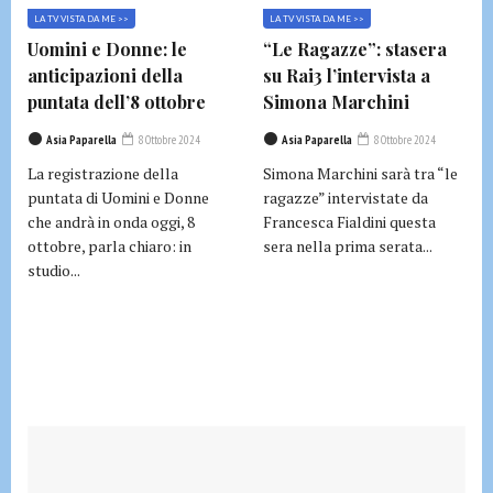
LA TV VISTA DA ME >>
LA TV VISTA DA ME >>
Uomini e Donne: le
“Le Ragazze”: stasera
anticipazioni della
su Rai3 l’intervista a
puntata dell’8 ottobre
Simona Marchini
Asia Paparella
8 Ottobre 2024
Asia Paparella
8 Ottobre 2024
La registrazione della
Simona Marchini sarà tra “le
puntata di Uomini e Donne
ragazze” intervistate da
che andrà in onda oggi, 8
Francesca Fialdini questa
ottobre, parla chiaro: in
sera nella prima serata...
studio...