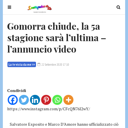
T
T
o
o
g
g
Gomorra chiude, la 5a
g
g
stagione sarà l’ultima –
l
l
e
e
l’annuncio video
n
n
a
a
v
v
La tv vista da me >>
22 Settembre 2020 17:10
i
i
g
g
a
a
t
t
Condividi
i
i
o
o
https://www.instagram.com/p/CFcQN76I2wY/
n
n
Salvatore Esposito e Marco D’Amore hanno ufficializzato ciò