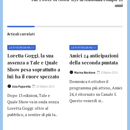
anni
Articoli correlati
LA TV VISTA DA ME >>
LA TV VISTA DA ME >>
Loretta Goggi, la sua
Amici 24 anticipazioni
assenza a Tale e Quale
della seconda puntata
Show pesa soprattutto a
Marina Nardone
8 Ottobre 2024
lui: ha il cuore spezzato
Domenica 6 ottobre il
Asia Paparella
10 Ottobre 2024
programma più atteso, Amici
24, è ritornato su Canale 5.
Dopo 13 edizioni, Tale e
Questo venerdì si...
Quale Show va in onda senza
Loretta Goggi: oltre al
pubblico, a sentire di più la...