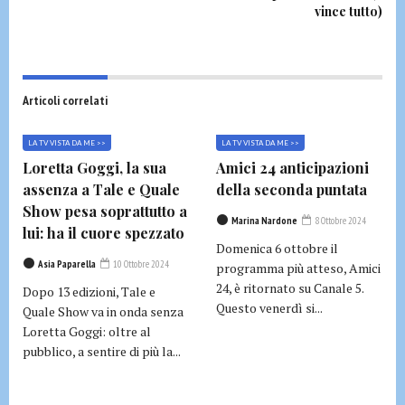
vince tutto)
Articoli correlati
LA TV VISTA DA ME >>
LA TV VISTA DA ME >>
Loretta Goggi, la sua
Amici 24 anticipazioni
assenza a Tale e Quale
della seconda puntata
Show pesa soprattutto a
Marina Nardone
8 Ottobre 2024
lui: ha il cuore spezzato
Domenica 6 ottobre il
Asia Paparella
10 Ottobre 2024
programma più atteso, Amici
24, è ritornato su Canale 5.
Dopo 13 edizioni, Tale e
Questo venerdì si...
Quale Show va in onda senza
Loretta Goggi: oltre al
pubblico, a sentire di più la...