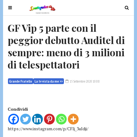
T
T
o
o
g
g
GF Vip 5 parte con il
g
g
peggior debutto Auditel di
l
l
e
e
sempre: meno di 3 milioni
n
n
a
a
di telespettatori
v
v
i
i
g
g
Grande Fratello
La tv vista da me >>
15 Settembre 2020 10:08
a
a
t
t
i
i
Condividi
o
o
n
n
https://www.instagram.com/p/CFIj_3uIdji/