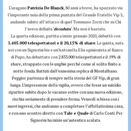
L’uragano
Patrizia De Blanck
, 80 anni a breve, ha spazzato via
l’imperante noia della prima puntata del Grande Fratello Vip 5,
andando subito all’attacco di quel Tommaso Zorzi che su Chi
l’aveva definita ‘
decaduta
‘. Ma non è bastato.
La quarta edizione, partita a inizio gennaio 2020, debuttò con
3.405.000 telespettatori e il 20,15% di share
. La quinta, nata
ieri con un Signorini bis e un’Antonella Elia opinionista al fianco
di Pupo, ha debuttato con
2.833.000 telespettatori e il 19% di
share, strappato con le unghie perché come al solito finito a
notte fonda. Battuti dall’ennesima replica di Montalbano.
Peggior partenza di sempre nella storia del GF Vip, di gran
lunga. L’impressione della vigilia, ovvero che fosse un suicidio
ripartire subito dopo le vacanze estive con una nuova edizione,
rischia seriamente di prendere forma. Venerdì si bissa con i
nuovi ingressi, che andranno a completare l’affollatissima casa,
e con uno scontro diretto con
Tale e Quale
di Carlo Conti. Per
Signorini ha inizio un’autentica scalata.