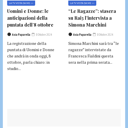
LA TV VISTA DA ME >>
LA TV VISTA DA ME >>
Uomini e Donne: le
“Le Ragazze”: stasera
anticipazioni della
su Rai3 l’intervista a
puntata dell’8 ottobre
Simona Marchini
Asia Paparella
8 Ottobre 2024
Asia Paparella
8 Ottobre 2024
La registrazione della
Simona Marchini sarà tra “le
puntata di Uomini e Donne
ragazze” intervistate da
che andrà in onda oggi, 8
Francesca Fialdini questa
ottobre, parla chiaro: in
sera nella prima serata...
studio...