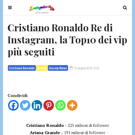
T
T
o
o
g
g
Cristiano Ronaldo Re di
g
g
Instagram, la Top10 dei vip
l
l
e
e
più seguiti
n
n
a
a
v
v
Cristiano Ronaldo
Gossip
Gossip News
23 Giugno 2020 13:02
i
i
g
g
a
a
t
t
Condividi
i
i
o
o
n
n
Cristiano Ronaldo
– 225 milioni di follower
Ariana Grande
– 191 milioni di follower