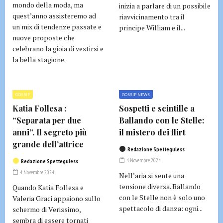
mondo della moda, ma
inizia a parlare di un possibile
quest’anno assisteremo ad
riavvicinamento tra il
un mix di tendenze passate e
principe William e il...
nuove proposte che
celebrano la gioia di vestirsi e
la bella stagione.
GOSSIP
GOSSIP NEWS
Katia Follesa :
Sospetti e scintille a
“Separata per due
Ballando con le Stelle:
anni”. Il segreto più
il mistero dei flirt
grande dell’attrice
Redazione Spetteguless
4 Novembre 2024
Redazione Spetteguless
4 Novembre 2024
Nell’aria si sente una
tensione diversa. Ballando
Quando Katia Follesa e
con le Stelle non è solo uno
Valeria Graci appaiono sullo
spettacolo di danza: ogni...
schermo di Verissimo,
sembra di essere tornati