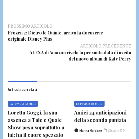
PROSSIMO ARTICOLO
Frozen 2: Dietro le Quinte, arriva la docuserie
originale Disney Plus
ARTICOLO PRECEDENTE
ALEXA di Amazon rivela la presunta data di uscita
del nuovo album di Katy Perry
Articoli correlati
LA TV VISTA DA ME >>
LA TV VISTA DA ME >>
Loretta Goggi, la sua
Amici 24 anticipazioni
assenza a Tale e Quale
della seconda puntata
Show pesa soprattutto a
Marina Nardone
8 Ottobre 2024
lui: ha il cuore spezzato