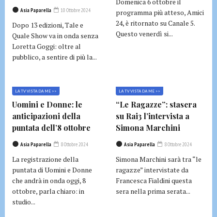
Domenica 6 ottobre il
Asia Paparella
10 Ottobre 2024
programma più atteso, Amici
24, è ritornato su Canale 5.
Dopo 13 edizioni, Tale e
Questo venerdì si...
Quale Show va in onda senza
Loretta Goggi: oltre al
pubblico, a sentire di più la...
LA TV VISTA DA ME >>
LA TV VISTA DA ME >>
Uomini e Donne: le
“Le Ragazze”: stasera
anticipazioni della
su Rai3 l’intervista a
puntata dell’8 ottobre
Simona Marchini
Asia Paparella
8 Ottobre 2024
Asia Paparella
8 Ottobre 2024
La registrazione della
Simona Marchini sarà tra “le
puntata di Uomini e Donne
ragazze” intervistate da
che andrà in onda oggi, 8
Francesca Fialdini questa
ottobre, parla chiaro: in
sera nella prima serata...
studio...