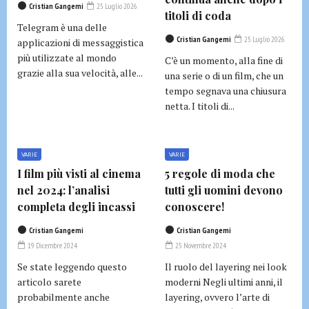
Cristian Gangemi
25 Luglio 2026
titoli di coda
Telegram è una delle
Cristian Gangemi
25 Luglio 2026
applicazioni di messaggistica
più utilizzate al mondo
C’è un momento, alla fine di
grazie alla sua velocità, alle...
una serie o di un film, che un
tempo segnava una chiusura
netta. I titoli di...
VARIE
VARIE
I film più visti al cinema
5 regole di moda che
nel 2024: l’analisi
tutti gli uomini devono
completa degli incassi
conoscere!
Cristian Gangemi
Cristian Gangemi
19 Dicembre 2024
25 Novembre 2024
Se state leggendo questo
Il ruolo del layering nei look
articolo sarete
moderni Negli ultimi anni, il
probabilmente anche
layering, ovvero l’arte di