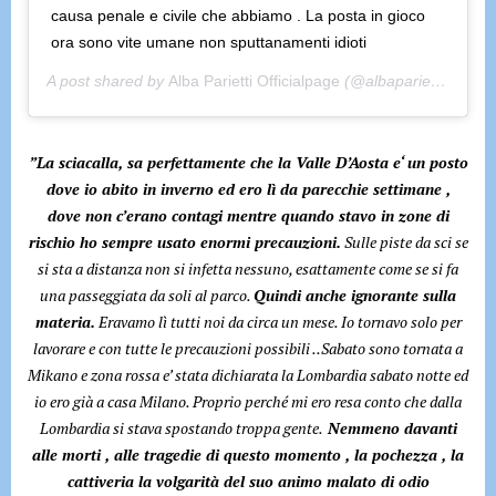
causa penale e civile che abbiamo . La posta in gioco
ora sono vite umane non sputtanamenti idioti
A post shared by
Alba Parietti Officialpage
(@albaparietti) on
Ma
”La sciacalla, sa perfettamente che la Valle D’Aosta e‘ un posto
dove io abito in inverno ed ero lì da parecchie settimane ,
dove non c’erano contagi mentre quando stavo in zone di
rischio ho sempre usato enormi precauzioni.
Sulle piste da sci se
si sta a distanza non si infetta nessuno, esattamente come se si fa
una passeggiata da soli al parco.
Quindi anche ignorante sulla
materia.
Eravamo lì tutti noi da circa un mese. Io tornavo solo per
lavorare e con tutte le precauzioni possibili ..Sabato sono tornata a
Mikano e zona rossa e’ stata dichiarata la Lombardia sabato notte ed
io ero già a casa Milano. Proprio perché mi ero resa conto che dalla
Lombardia si stava spostando troppa gente.
Nemmeno davanti
alle morti , alle tragedie di questo momento , la pochezza , la
cattiveria la volgarità del suo animo malato di odio