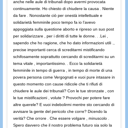
anche nelle aule di tribunali dopo avermi provocata
continuamente. Ho chiesto di chiudere la causa . Niente
da fare . Nonostante ciò per onestà intellettuale e
solidarietà femminile poco tempo fa io l’avevo
appoggiata sulla questione aborto e ripreso un suo post
per solidarizzare , per i diritti di tutte le donne. . .Lei ,
sapendo che ho ragione, che ho dato informazioni utili .,
precise importanti cerca di screditarmi mistificando
schifosamente soprattutto cercando di screditarmi su un
tema vitale , importantissimo. . Ecco la solidarietà
femminile in tempo di guerra , in tempo di morte di una
povera persona come Vergognati e vuoi pure intasare in
questo momento con cause ridicole che ti rifiuti di
chiudere le aule dei tribunali? Con le tue stronzate , con
le tue mistificazioni , volute ? Provochi per potere fare
altre querele? E vuoi indebolirmi mentre sto cercando di
avvisare la gente del pericolo che corre? Dicendo la
verità? Che orrore . Che essere volgare , minuscolo .
Spero davvero che il nostro problema futuro sia solo la