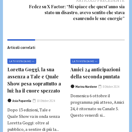
ARTICOLO PRECEDENTE
Fedez su X Factor: “Mi spiace che quest’anno sia
stato un disastro, avevo sentito che stava
esaurendo le sue energie”
Articoli correlati
LA TV VISTA DA ME >>
LA TV VISTA DA ME >>
Loretta Goggi, la sua
Amici 24 anticipazioni
assenza a Tale e Quale
della seconda puntata
Show pesa soprattutto a
Marina Nardone
8 Ottobre 2024
lui: ha il cuore spezzato
Domenica 6 ottobre il
Asia Paparella
10 Ottobre 2024
programma più atteso, Amici
24, è ritornato su Canale 5.
Dopo 13 edizioni, Tale e
Questo venerdì si...
Quale Show va in onda senza
Loretta Goggi: oltre al
pubblico, a sentire di più la...