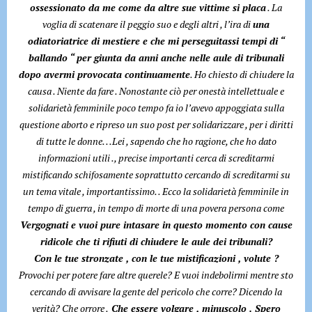
ossessionato da me come da altre sue vittime si placa
. La
voglia di scatenare il peggio suo e degli altri , l’ira di
una
odiatoriatrice di mestiere e che mi perseguitassi tempi di “
ballando “ per giunta da anni anche nelle aule di tribunali
dopo avermi provocata continuamente
. Ho chiesto di chiudere la
causa . Niente da fare . Nonostante ciò per onestà intellettuale e
solidarietà femminile poco tempo fa io l’avevo appoggiata sulla
questione aborto e ripreso un suo post per solidarizzare , per i diritti
di tutte le donne. . .Lei , sapendo che ho ragione, che ho dato
informazioni utili ., precise importanti cerca di screditarmi
mistificando schifosamente soprattutto cercando di screditarmi su
un tema vitale , importantissimo. . Ecco la solidarietà femminile in
tempo di guerra , in tempo di morte di una povera persona come
Vergognati e vuoi pure intasare in questo momento con cause
ridicole che ti rifiuti di chiudere le aule dei tribunali?
Con le tue stronzate , con le tue mistificazioni , volute ?
Provochi per potere fare altre querele? E vuoi indebolirmi mentre sto
cercando di avvisare la gente del pericolo che corre? Dicendo la
verità? Che orrore .
Che essere volgare , minuscolo . Spero