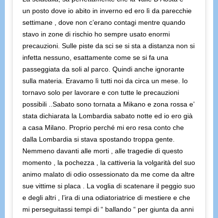
un posto dove io abito in inverno ed ero lì da parecchie
settimane , dove non c’erano contagi mentre quando
stavo in zone di rischio ho sempre usato enormi
precauzioni. Sulle piste da sci se si sta a distanza non si
infetta nessuno, esattamente come se si fa una
passeggiata da soli al parco. Quindi anche ignorante
sulla materia. Eravamo lì tutti noi da circa un mese. Io
tornavo solo per lavorare e con tutte le precauzioni
possibili ..Sabato sono tornata a Mikano e zona rossa e’
stata dichiarata la Lombardia sabato notte ed io ero già
a casa Milano. Proprio perché mi ero resa conto che
dalla Lombardia si stava spostando troppa gente.
Nemmeno davanti alle morti , alle tragedie di questo
momento , la pochezza , la cattiveria la volgarità del suo
animo malato di odio ossessionato da me come da altre
sue vittime si placa . La voglia di scatenare il peggio suo
e degli altri , l’ira di una odiatoriatrice di mestiere e che
mi perseguitassi tempi di “ ballando “ per giunta da anni