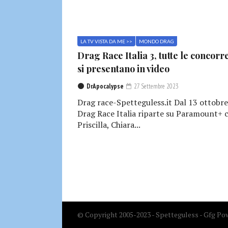
LA TV VISTA DA ME >>
MONDO DRAG
Drag Race Italia 3, tutte le concorr
si presentano in video
DrApocalypse
27 Settembre 2023
Drag race-Spetteguless.it Dal 13 ottobre
Drag Race Italia riparte su Paramount+ 
Priscilla, Chiara...
© Copyright 2005-2023 - Spetteguless - Gfg Pow