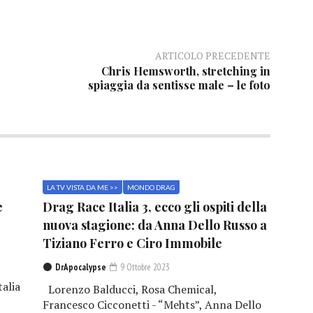
ARTICOLO PRECEDENTE
Chris Hemsworth, stretching in
spiaggia da sentisse male – le foto
LA TV VISTA DA ME >>
MONDO DRAG
e
Drag Race Italia 3, ecco gli ospiti della
nuova stagione: da Anna Dello Russo a
Tiziano Ferro e Ciro Immobile
DrApocalypse
9 Ottobre 2023
talia
Lorenzo Balducci, Rosa Chemical,
Francesco Cicconetti - “Mehts”, Anna Dello