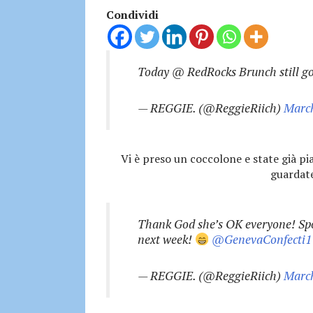
Condividi
Today @ RedRocks Brunch still g
— REGGIE. (@ReggieRiich)
March
Vi è preso un coccolone e state già p
guardate
Thank God she’s OK everyone! Spok
next week!
@GenevaConfecti1
— REGGIE. (@ReggieRiich)
March