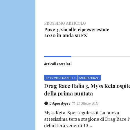
PROSSIMO ARTICOLO
Pose 3, via alle riprese: estate
2020 in onda su FX
Articoli correlati
LA TV VISTA DA ME >>
MONDO DRAG
Drag Race Italia 3, Myss Keta ospit
della prima puntata
DrApocalypse
12 Ottobre 2023
Myss Keta-Spetteguless.it La nuova
attesissima terza stagione di Drag Race I
debutterà venerdì 13...