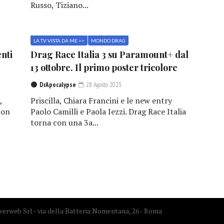
Russo, Tiziano...
LA TV VISTA DA ME >>
MONDO DRAG
enti
Drag Race Italia 3 su Paramount+ dal
13 ottobre. Il primo poster tricolore
DrApocalypse
28 Agosto 2023
,
Priscilla, Chiara Francini e le new entry
con
Paolo Camilli e Paola Iezzi. Drag Race Italia
torna con una 3a...
erweb Srl - via della Batteria Nomentana, 26 - Roma