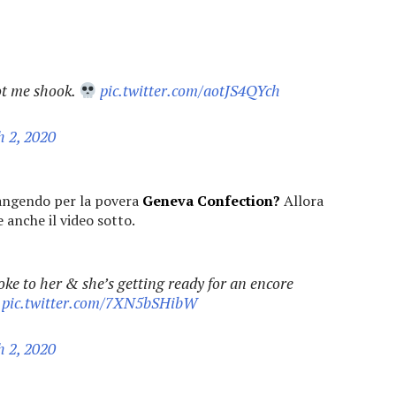
ot me shook.
pic.twitter.com/aotJS4QYch
 2, 2020
iangendo per la povera
Geneva Confection?
Allora
 anche il video sotto.
e to her & she’s getting ready for an encore
pic.twitter.com/7XN5bSHibW
 2, 2020