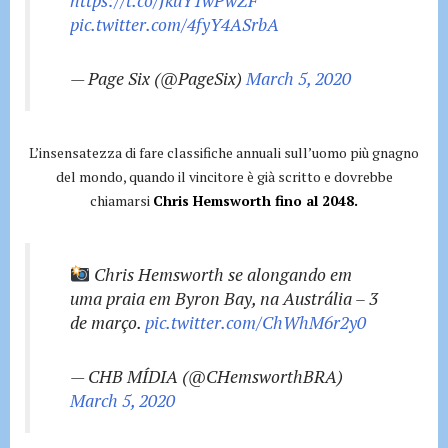
https://t.co/JkuY1wPwZF
pic.twitter.com/4fyY4ASrbA
— Page Six (@PageSix)
March 5, 2020
L’insensatezza di fare classifiche annuali sull’uomo più gnagno
del mondo, quando il vincitore è già scritto e dovrebbe
chiamarsi
Chris Hemsworth fino al 2048.
Chris Hemsworth se alongando em
uma praia em Byron Bay, na Austrália – 3
de março.
pic.twitter.com/ChWhM6r2y0
— CHB MÍDIA (@CHemsworthBRA)
March 5, 2020