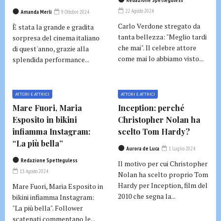
Redazione Spetteguless
22 Agosto 2024
Amanda Merli
9 Ottobre 2024
Carlo Verdone stregato da
È stata la grande e gradita
tanta bellezza: "Meglio tardi
sorpresa del cinema italiano
che mai". Il celebre attore
di quest'anno, grazie alla
come mai lo abbiamo visto...
splendida performance...
ATTORI E ATTRICI
ATTORI E ATTRICI
Mare Fuori, Maria
Inception: perché
Esposito in bikini
Christopher Nolan ha
infiamma Instagram:
scelto Tom Hardy?
“La più bella”
Aurora de Luca
1 Luglio 2024
Redazione Spetteguless
Il motivo per cui Christopher
13 Agosto 2024
Nolan ha scelto proprio Tom
Hardy per Inception, film del
Mare Fuori, Maria Esposito in
2010 che segna la...
bikini infiamma Instagram:
"La più bella". Follower
scatenati commentano le...