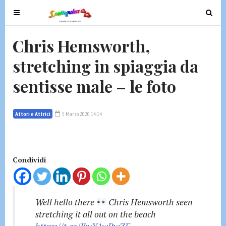
T
T
o
o
g
g
Chris Hemsworth,
g
g
stretching in spiaggia da
l
l
e
e
sentisse male – le foto
n
n
a
a
v
v
Attori e Attrici
5 Marzo 2020 14:14
i
i
g
g
a
a
t
t
Condividi
i
i
o
o
n
n
Well hello there
Chris Hemsworth seen
stretching it all out on the beach