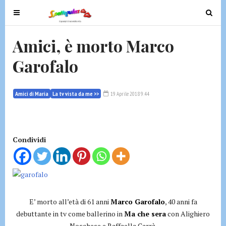
T
T
o
o
g
g
Amici, è morto Marco
g
g
Garofalo
l
l
e
e
n
n
Amici di Maria
La tv vista da me >>
19 Aprile 2018 9:44
a
a
v
v
i
i
g
g
Condividi
a
a
t
t
i
i
o
o
n
n
E’ morto all’età di 61 anni
Marco Garofalo
, 40 anni fa
debuttante in tv come ballerino in
Ma che sera
con Alighiero
Noschese e Raffaella Carrà.