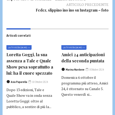
ARTICOLO PRECEDENTE
Fedez, slippino ino ino su Instagram – foto
Articoli correlati
LA TV VISTA DA ME >>
LA TV VISTA DA ME >>
Loretta Goggi, la sua
Amici 24 anticipazioni
assenza a Tale e Quale
della seconda puntata
Show pesa soprattutto a
Marina Nardone
8 Ottobre 2024
lui: ha il cuore spezzato
Domenica 6 ottobre il
Asia Paparella
10 Ottobre 2024
programma più atteso, Amici
24, è ritornato su Canale 5.
Dopo 13 edizioni, Tale e
Questo venerdì si...
Quale Show va in onda senza
Loretta Goggi: oltre al
pubblico, a sentire di più la...