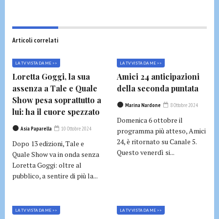
Articoli correlati
LA TV VISTA DA ME >>
LA TV VISTA DA ME >>
Loretta Goggi, la sua
Amici 24 anticipazioni
assenza a Tale e Quale
della seconda puntata
Show pesa soprattutto a
Marina Nardone
8 Ottobre 2024
lui: ha il cuore spezzato
Domenica 6 ottobre il
Asia Paparella
10 Ottobre 2024
programma più atteso, Amici
24, è ritornato su Canale 5.
Dopo 13 edizioni, Tale e
Questo venerdì si...
Quale Show va in onda senza
Loretta Goggi: oltre al
pubblico, a sentire di più la...
LA TV VISTA DA ME >>
LA TV VISTA DA ME >>