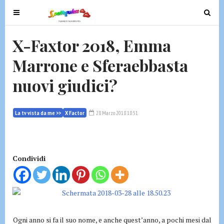
T
T
o
o
g
g
X-Faxtor 2018, Emma
g
g
Marrone e Sferaebbasta
l
l
e
e
nuovi giudici?
n
n
a
a
v
v
La tv vista da me >>
X Factor
28 Marzo 2018 18:51
i
i
g
g
a
a
t
t
Condividi
i
i
o
o
n
n
Ogni anno si fa il suo nome, e anche quest’anno, a pochi mesi dal