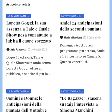
Articoli correlati
LA TV VISTA DA ME >>
LA TV VISTA DA ME >>
Loretta Goggi, la sua
Amici 24 anticipazioni
assenza a Tale e Quale
della seconda puntata
Show pesa soprattutto a
Marina Nardone
8 Ottobre 2024
lui: ha il cuore spezzato
Domenica 6 ottobre il
Asia Paparella
10 Ottobre 2024
programma più atteso, Amici
24, è ritornato su Canale 5.
Dopo 13 edizioni, Tale e
Questo venerdì si...
Quale Show va in onda senza
Loretta Goggi: oltre al
pubblico, a sentire di più la...
LA TV VISTA DA ME >>
LA TV VISTA DA ME >>
Uomini e Donne: le
“Le Ragazze”: stasera
anticipazioni della
su Rai3 l’intervista a
puntata dell’8 ottobre
Simona Marchini