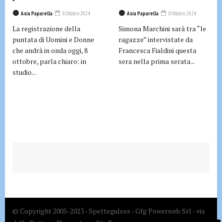
Asia Paparella
8 Ottobre 2024
Asia Paparella
8 Ottobre 2024
La registrazione della
Simona Marchini sarà tra “le
puntata di Uomini e Donne
ragazze” intervistate da
che andrà in onda oggi, 8
Francesca Fialdini questa
ottobre, parla chiaro: in
sera nella prima serata...
studio...
© Copyright 2005-2023 - Spetteguless - Gfg Powerweb Srl - via