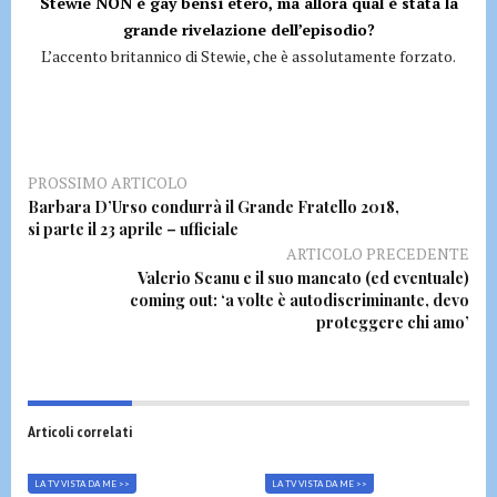
Stewie NON è gay bensì etero, ma allora qual è stata la
grande rivelazione dell’episodio?
L’accento britannico di Stewie, che è assolutamente forzato.
PROSSIMO ARTICOLO
Barbara D’Urso condurrà il Grande Fratello 2018,
si parte il 23 aprile – ufficiale
ARTICOLO PRECEDENTE
Valerio Scanu e il suo mancato (ed eventuale)
coming out: ‘a volte è autodiscriminante, devo
proteggere chi amo’
Articoli correlati
LA TV VISTA DA ME >>
LA TV VISTA DA ME >>