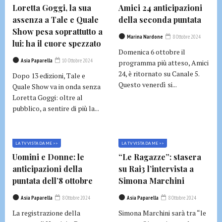
Loretta Goggi, la sua
Amici 24 anticipazioni
assenza a Tale e Quale
della seconda puntata
Show pesa soprattutto a
Marina Nardone
8 Ottobre 2024
lui: ha il cuore spezzato
Domenica 6 ottobre il
Asia Paparella
10 Ottobre 2024
programma più atteso, Amici
24, è ritornato su Canale 5.
Dopo 13 edizioni, Tale e
Questo venerdì si...
Quale Show va in onda senza
Loretta Goggi: oltre al
pubblico, a sentire di più la...
LA TV VISTA DA ME >>
LA TV VISTA DA ME >>
Uomini e Donne: le
“Le Ragazze”: stasera
anticipazioni della
su Rai3 l’intervista a
puntata dell’8 ottobre
Simona Marchini
Asia Paparella
8 Ottobre 2024
Asia Paparella
8 Ottobre 2024
La registrazione della
Simona Marchini sarà tra “le