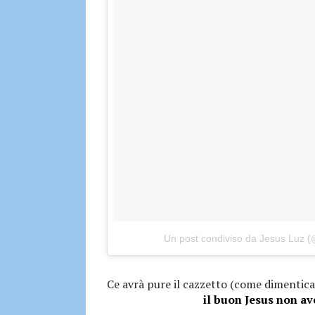
Un post condiviso da Jesus Luz (
Ce avrà pure il cazzetto (come dimenticar
il buon Jesus non av