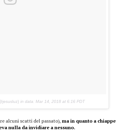
@jesusluz)
in data:
Mar 14, 2018 at 6:16 PDT
e alcuni scatti del passato),
ma in quanto a chiappe
eva nulla da invidiare a nessuno.