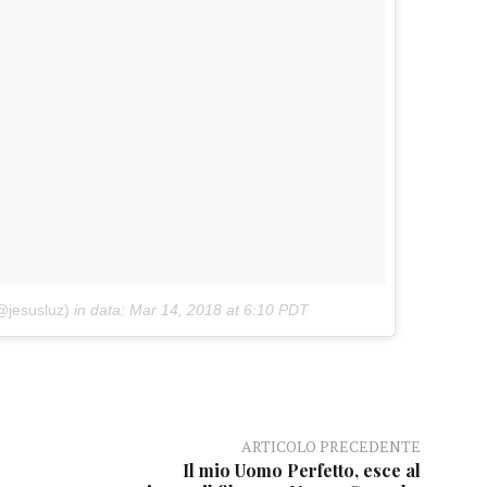
@jesusluz)
in data:
Mar 14, 2018 at 6:10 PDT
ARTICOLO PRECEDENTE
Il mio Uomo Perfetto, esce al