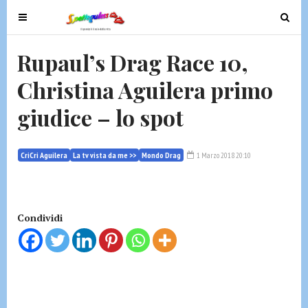
T
T
o
o
g
g
Rupaul’s Drag Race 10,
g
g
Christina Aguilera primo
l
l
e
e
giudice – lo spot
n
n
a
a
v
v
CriCri Aguilera
La tv vista da me >>
Mondo Drag
1 Marzo 2018 20:10
i
i
g
g
a
a
t
t
Condividi
i
i
o
o
n
n