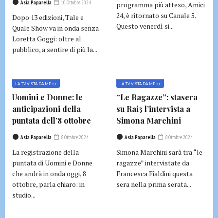
Asia Paparella
10 Ottobre 2024
programma più atteso, Amici
24, è ritornato su Canale 5.
Dopo 13 edizioni, Tale e
Questo venerdì si...
Quale Show va in onda senza
Loretta Goggi: oltre al
pubblico, a sentire di più la...
LA TV VISTA DA ME >>
LA TV VISTA DA ME >>
Uomini e Donne: le
“Le Ragazze”: stasera
anticipazioni della
su Rai3 l’intervista a
puntata dell’8 ottobre
Simona Marchini
Asia Paparella
8 Ottobre 2024
Asia Paparella
8 Ottobre 2024
La registrazione della
Simona Marchini sarà tra “le
puntata di Uomini e Donne
ragazze” intervistate da
che andrà in onda oggi, 8
Francesca Fialdini questa
ottobre, parla chiaro: in
sera nella prima serata...
studio...