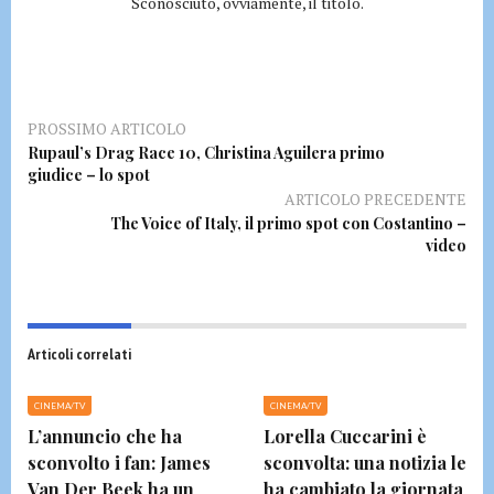
Sconosciuto, ovviamente, il titolo.
PROSSIMO ARTICOLO
Rupaul’s Drag Race 10, Christina Aguilera primo
giudice – lo spot
ARTICOLO PRECEDENTE
The Voice of Italy, il primo spot con Costantino –
video
Articoli correlati
CINEMA/TV
CINEMA/TV
L’annuncio che ha
Lorella Cuccarini è
sconvolto i fan: James
sconvolta: una notizia le
Van Der Beek ha un
ha cambiato la giornata